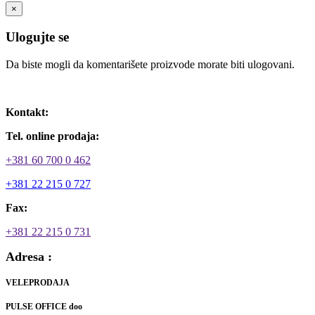
×
Ulogujte se
Da biste mogli da komentarišete proizvode morate biti ulogovani.
Ulogujte se / Registrujte se
Kontakt:
Tel. online prodaja:
+381 60 700 0 462
+381 22 215 0 727
Fax:
+381 22 215 0 731
Adresa :
VELEPRODAJA
PULSE OFFICE doo