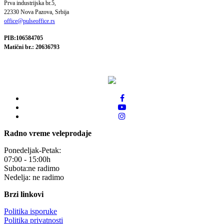
Prva industrijska br.5,
22330 Nova Pazova, Srbija
office@pulseoffice.rs
PIB:106584705
Matični br.: 20636793
Radno vreme veleprodaje
Ponedeljak-Petak:
07:00 - 15:00h
Subota:ne radimo
Nedelja: ne radimo
Brzi linkovi
Politika isporuke
Politika privatnosti