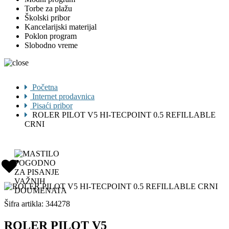
Torbe za plažu
Školski pribor
Kancelarijski materijal
Poklon program
Slobodno vreme
Početna
Internet prodavnica
Pisaći pribor
ROLER PILOT V5 HI-TECPOINT 0.5 REFILLABLE
CRNI
Šifra artikla:
344278
ROLER PILOT V5