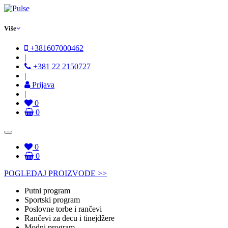
Više
+381607000462
|
+381 22 2150727
|
Prijava
|
0
0
0
0
POGLEDAJ PROIZVODE >>
Putni program
Sportski program
Poslovne torbe i rančevi
Rančevi za decu i tinejdžere
Modni program