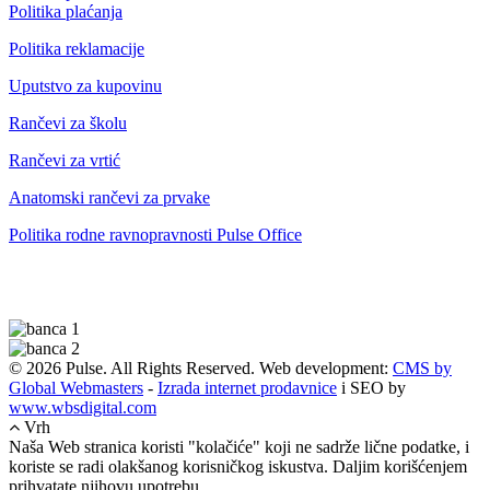
Politika plaćanja
Politika reklamacije
Uputstvo za kupovinu
Rančevi za školu
Rančevi za vrtić
Anatomski rančevi za prvake
Politika rodne ravnopravnosti Pulse Office
© 2026 Pulse. All Rights Reserved. Web development:
CMS by
Global Webmasters
-
Izrada internet prodavnice
i SEO by
www.wbsdigital.com
Vrh
Naša Web stranica koristi "kolačiće" koji ne sadrže lične podatke, i
koriste se radi olakšanog korisničkog iskustva. Daljim korišćenjem
prihvatate njihovu upotrebu.