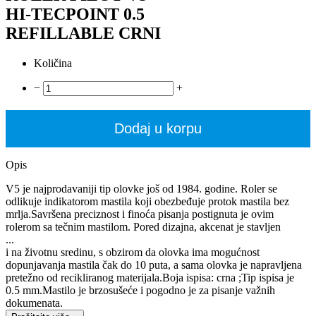
HI-TECPOINT 0.5
REFILLABLE CRNI
Količina
−
+
Dodaj u korpu
Opis
V5 je najprodavaniji tip olovke još od 1984. godine. Roler se
odlikuje indikatorom mastila koji obezbeđuje protok mastila bez
mrlja.Savršena preciznost i finoća pisanja postignuta je ovim
rolerom sa tečnim mastilom. Pored dizajna, akcenat je stavljen
...
i na životnu sredinu, s obzirom da olovka ima mogućnost
dopunjavanja mastila čak do 10 puta, a sama olovka je napravljena
pretežno od recikliranog materijala.Boja ispisa: crna ;Tip ispisa je
0.5 mm.Mastilo je brzosušeće i pogodno je za pisanje važnih
dokumenata.