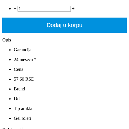
−
+
Dodaj u korpu
Opis
Garancija
24 meseca *
Cena
57,60 RSD
Brend
Deli
Tip artikla
Gel roleri