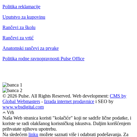
Politika reklamacije
Uputstvo za kupovinu
Rančevi za školu
Rančevi za vrtić
Anatomski rančevi za prvake
Politika rodne ravnopravnosti Pulse Office
© 2026 Pulse. All Rights Reserved. Web development:
CMS by
Global Webmasters
-
Izrada internet prodavnice
i SEO by
www.wbsdigital.com
Vrh
Naša Web stranica koristi "kolačiće" koji ne sadrže lične podatke, i
koriste se radi olakšanog korisničkog iskustva. Daljim korišćenjem
prihvatate njihovu upotrebu.
Na sledećem
linku
možete saznati više i odabrati podešavanja. Za