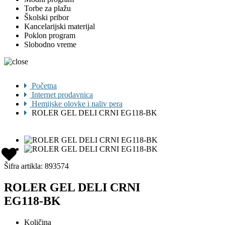
Torbe za plažu
Školski pribor
Kancelarijski materijal
Poklon program
Slobodno vreme
Početna
Internet prodavnica
Hemijske olovke i naliv pera
ROLER GEL DELI CRNI EG118-BK
Šifra artikla:
893574
ROLER GEL DELI CRNI
EG118-BK
Količina