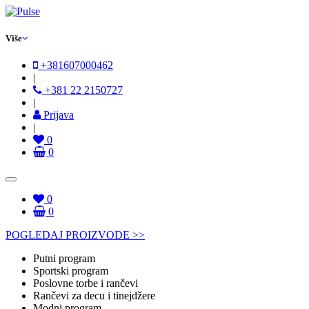
Više
+381607000462
|
+381 22 2150727
|
Prijava
|
0
0
0
0
POGLEDAJ PROIZVODE >>
Putni program
Sportski program
Poslovne torbe i rančevi
Rančevi za decu i tinejdžere
Modni program