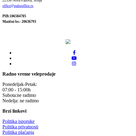
22330 Nova Pazova, Srbija
office@pulseoffice.rs
PIB:106584705
Matični br.: 20636793
Radno vreme veleprodaje
Ponedeljak-Petak:
07:00 - 15:00h
Subota:ne radimo
Nedelja: ne radimo
Brzi linkovi
Politika isporuke
Politika privatnosti
Politika plaćanja