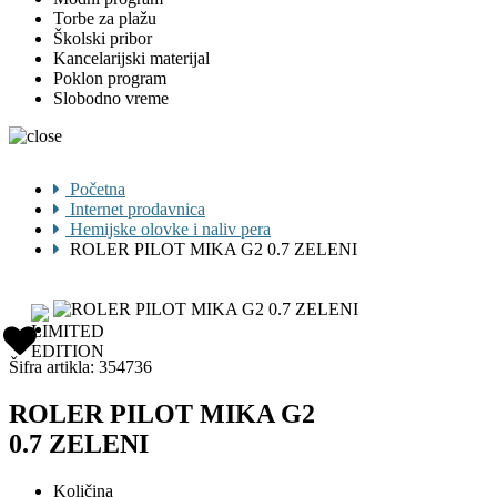
Torbe za plažu
Školski pribor
Kancelarijski materijal
Poklon program
Slobodno vreme
Početna
Internet prodavnica
Hemijske olovke i naliv pera
ROLER PILOT MIKA G2 0.7 ZELENI
Šifra artikla:
354736
ROLER PILOT MIKA G2
0.7 ZELENI
Količina