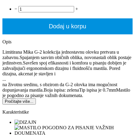
−
+
Dodaj u korpu
Opis
Limitirana Mika G-2 kolekcija jednostavnu olovku pretvara u
zabavnu.Spajanjem sasvim običnih oblika, novonastali oblik postaje
jedinstven.Savršen spoj efikasnosti i komfora u pisanju dobijen je
zahvaljujući ergonomskom dizajnu i fluidnošću mastila. Pored
dizajna, akcenat je stavljen i
...
na životnu sredinu, s obzirom da G-2 olovka ima mogućnost
dopunjavanja mastila.Boja ispisa: zelenaTip ispisa je 0.7mmMastilo
je pogodno za pisanje važnih dokumenata.
Pročitajte više...
Karakteristike