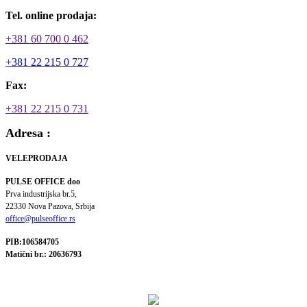
Tel. online prodaja:
+381 60 700 0 462
+381 22 215 0 727
Fax:
+381 22 215 0 731
Adresa :
VELEPRODAJA
PULSE OFFICE doo
Prva industrijska br.5,
22330 Nova Pazova, Srbija
office@pulseoffice.rs
PIB:106584705
Matični br.: 20636793