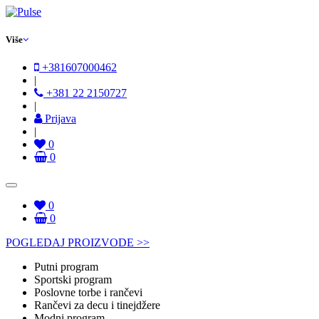
Više
+381607000462
|
+381 22 2150727
|
Prijava
|
0
0
0
0
POGLEDAJ PROIZVODE >>
Putni program
Sportski program
Poslovne torbe i rančevi
Rančevi za decu i tinejdžere
Modni program