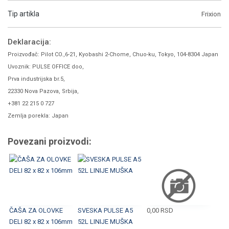
Tip artikla
Frixion
Deklaracija:
Proizvođač: Pilot CO.,6-21, Kyobashi 2-Chome, Chuo-ku, Tokyo, 104-8304 Japan
Uvoznik: PULSE OFFICE doo,
Prva industrijska br.5,
22330 Nova Pazova, Srbija,
+381 22 215 0 727
Zemlja porekla: Japan
Povezani proizvodi:
ČAŠA ZA OLOVKE
SVESKA PULSE A5
0,00
RSD
DELI 82 x 82 x 106mm
52L LINIJE MUŠKA