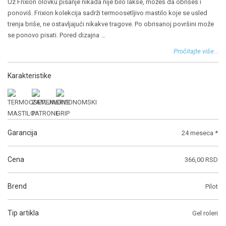
Uz Frixion olovku pisanje nikada nije bilo lakše, možeš da obrišeš i
ponoviš. Frixion kolekcija sadrži termoosetljivo mastilo koje se usled
trenja briše, ne ostavljajući nikakve tragove. Po obrisanoj površini može
se ponovo pisati. Pored dizajna
...
Pročitajte više...
Karakteristike
Garancija
24 meseca *
Cena
366,00 RSD
Brend
Pilot
Tip artikla
Gel roleri