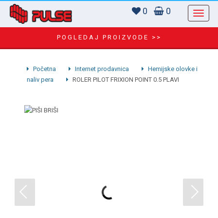
0
0
POGLEDAJ PROIZVODE >>
Početna
Internet prodavnica
Hemijske olovke i
naliv pera
ROLER PILOT FRIXION POINT 0.5 PLAVI