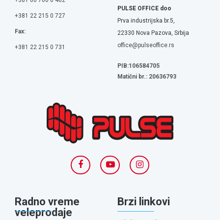
+381 60 700 0 462
PULSE OFFICE doo
+381 22 215 0 727
Prva industrijska br.5,
Fax:
22330 Nova Pazova, Srbija
office@pulseoffice.rs
+381 22 215 0 731
PIB:106584705
Matični br.: 20636793
Radno vreme
Brzi linkovi
veleprodaje