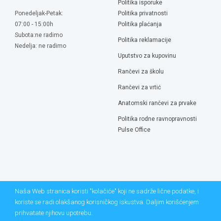
Politika isporuke
Ponedeljak-Petak:
Politika privatnosti
07:00 - 15:00h
Politika plaćanja
Subota:ne radimo
Politika reklamacije
Nedelja: ne radimo
Uputstvo za kupovinu
Rančevi za školu
Rančevi za vrtić
Anatomski rančevi za prvake
Politika rodne ravnopravnosti
Pulse Office
Naša Web stranica koristi "kolačiće" koji ne sadrže lične podatke, i
koriste se radi olakšanog korisničkog iskustva. Daljim korišćenjem
prihvatate njihovu upotrebu.