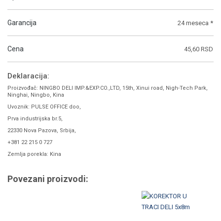
Garancija
24 meseca *
Cena
45,60 RSD
Deklaracija:
Proizvođač: NINGBO DELI IMP.&EXP.CO.,LTD, 15th, Xinui road, Nigh-Tech Park,
Ninghai, Ningbo, Kina
Uvoznik: PULSE OFFICE doo,
Prva industrijska br.5,
22330 Nova Pazova, Srbija,
+381 22 215 0 727
Zemlja porekla: Kina
Povezani proizvodi: