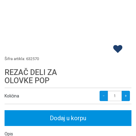
Šifra artikla:
632570
REZAČ DELI ZA
OLOVKE POP
Količina
−
+
Dodaj u korpu
Opis