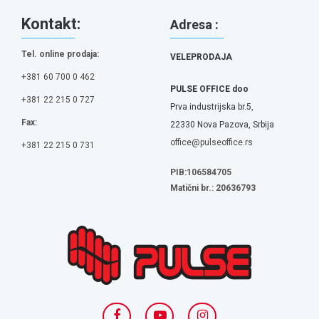
Kontakt:
Adresa :
Tel. online prodaja:
VELEPRODAJA
+381 60 700 0 462
PULSE OFFICE doo
+381 22 215 0 727
Prva industrijska br.5,
Fax:
22330 Nova Pazova, Srbija
office@pulseoffice.rs
+381 22 215 0 731
PIB:106584705
Matični br.: 20636793