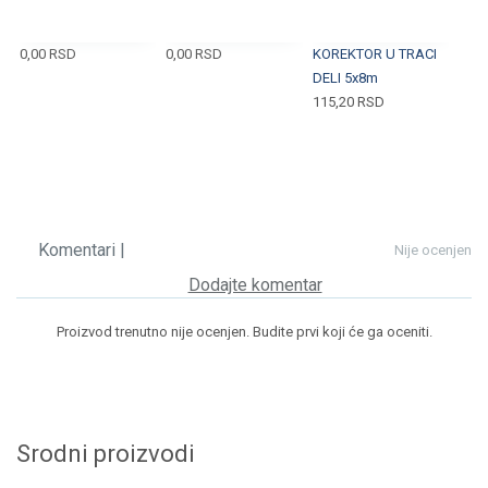
0,00
RSD
0,00
RSD
KOREKTOR U TRACI
DELI 5x8m
115,20
RSD
Komentari |
Nije ocenjen
Dodajte komentar
Proizvod trenutno nije ocenjen. Budite prvi koji će ga oceniti.
Srodni proizvodi