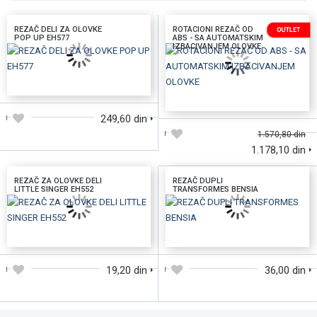
REZAČ DELI ZA OLOVKE
ROTACIONI REZAČ OD
POP UP EH577
ABS - SA AUTOMATSKIM
IZBACIVANJEM OLOVKE
DODAJTE U KORPU
DODAJTE U KORPU
249,60 din
1.570,80 din
1.178,10 din
REZAČ ZA OLOVKE DELI
REZAČ DUPLI
LITTLE SINGER EH552
TRANSFORMES BENSIA
DODAJTE U KORPU
DODAJTE U KORPU
19,20 din
36,00 din