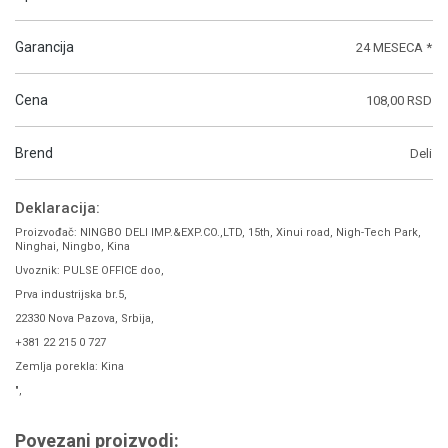
Garancija
24 MESECA *
Cena
108,00 RSD
Brend
Deli
Deklaracija:
Proizvođač: NINGBO DELI IMP.&EXP.CO.,LTD, 15th, Xinui road, Nigh-Tech Park,
Ninghai, Ningbo, Kina
Uvoznik: PULSE OFFICE doo,
Prva industrijska br.5,
22330 Nova Pazova, Srbija,
+381 22 215 0 727
Zemlja porekla: Kina
",
Povezani proizvodi: