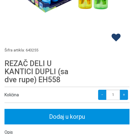
Šifra artikla:
643255
REZAČ DELI U
KANTICI DUPLI (sa
dve rupe) EH558
Količina
−
+
Dodaj u korpu
Opis