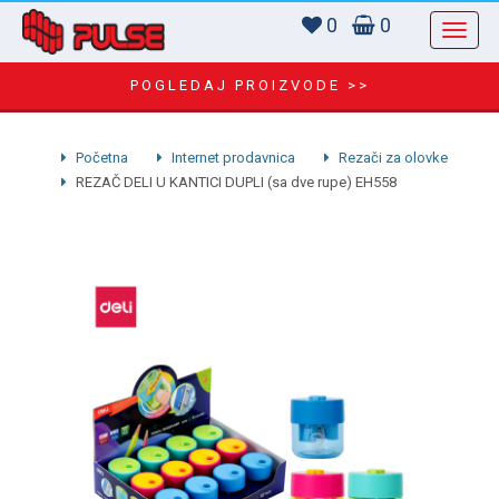
0
0
POGLEDAJ PROIZVODE >>
Početna
Internet prodavnica
Rezači za olovke
REZAČ DELI U KANTICI DUPLI (sa dve rupe) EH558