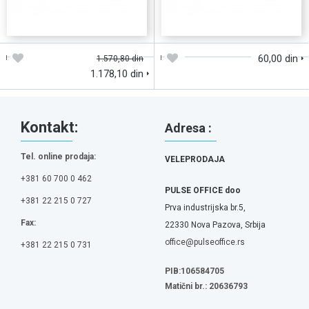
DODAJTE U KORPU
DODAJTE U KORPU
60,00 din
1.570,80 din
1.178,10 din
Kontakt:
Adresa :
Tel. online prodaja:
VELEPRODAJA
+381 60 700 0 462
PULSE OFFICE doo
+381 22 215 0 727
Prva industrijska br.5,
Fax:
22330 Nova Pazova, Srbija
office@pulseoffice.rs
+381 22 215 0 731
PIB:106584705
Matični br.: 20636793