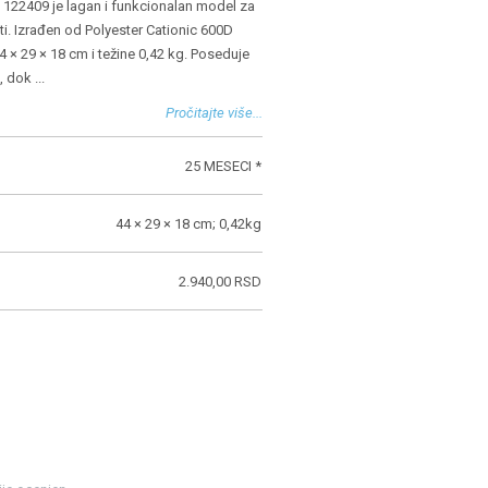
 122409 je lagan i funkcionalan model za
i. Izrađen od Polyester Cationic 600D
4 × 29 × 18 cm i težine 0,42 kg. Poseduje
k, dok
...
Pročitajte više...
25 MESECI *
44 × 29 × 18 cm; 0,42kg
2.940,00 RSD