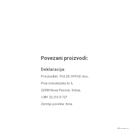
Povezani proizvodi:
Deklaracija:
Proizvođač: PULSE OFFICE doo,
Prva industrijska br.5,
22330 Nova Pazova, Srbija,
+381 22 215 0 727
Zemlja porekla: Kina