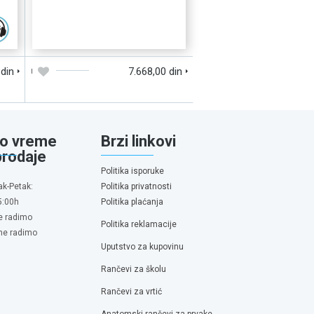
D
DODAJTE U KORPU
BRZI PREGLED
 din
7.668,00 din
o vreme
Brzi linkovi
prodaje
Politika isporuke
ak-Petak:
Politika privatnosti
5:00h
Politika plaćanja
e radimo
Politika reklamacije
 ne radimo
Uputstvo za kupovinu
Rančevi za školu
Rančevi za vrtić