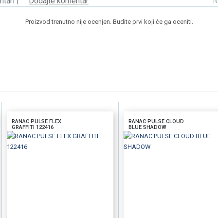
tari |
Dodajte komentar
N
Proizvod trenutno nije ocenjen. Budite prvi koji će ga oceniti.
RANAC PULSE FLEX
RANAC PULSE CLOUD
GRAFFITI 122416
BLUE SHADOW