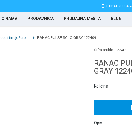
+38160700046
O NAMA
PRODAVNICA
PRODAJNA MESTA
BLOG
ecu i tinejdžere
RANAC PULSE SOLO GRAY 122409
Šifra artikla:
122409
RANAC PU
GRAY 1224
Količina
Opis