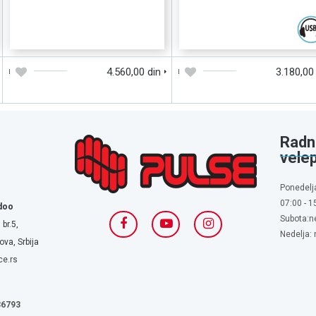
DODAJTE U KORPU
BRZI PREGLED
DODAJTE U KORPU
BRZI PREGLE
4.560,00 din
3.180,00
Radn
vele
Ponedelj
07:00 - 1
doo
Subota:n
 br.5,
Nedelja:
va, Srbija
ce.rs
636793