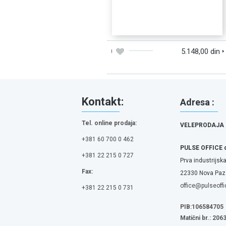
DODAJTE U KORPU
BRZI PREGLED
5.148,00 din
Kontakt:
Adresa :
Tel. online prodaja:
VELEPRODAJA
+381 60 700 0 462
PULSE OFFICE 
+381 22 215 0 727
Prva industrijska
Fax:
22330 Nova Pazo
office@pulseoffi
+381 22 215 0 731
PIB:106584705
Matični br.: 20