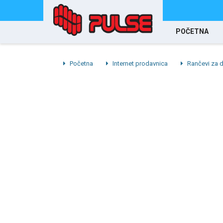
POČETNA
Početna
Internet prodavnica
Rančevi za d