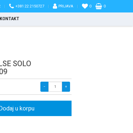
2
|
+381 22 2150727
|
PRIJAVA
|
0
0
KONTAKT
LSE SOLO
09
−
+
Dodaj u korpu