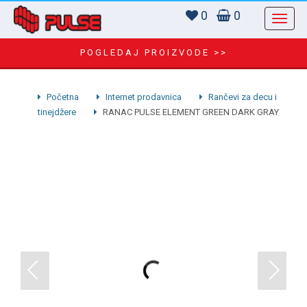
0
0
POGLEDAJ PROIZVODE >>
Početna
Internet prodavnica
Rančevi za decu i
tinejdžere
RANAC PULSE ELEMENT GREEN DARK GRAY