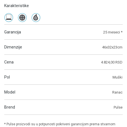
Karakteristike
Garancija
25 meseci *
Dimenzije
46x32x23cm
Cena
4.824,00 RSD
Pol
Muški
Model
Ranac
Brend
Pulse
* Pulse proizvodi su u potpunosti pokriveni garancijom prema stvarnom