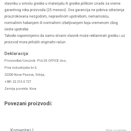
vlasniku u smislu greške u materijalu ili greške prilikom izrade za vreme
garantnog roka proizvoda (25 meseci). Ova garancija ne pokriva oštećenja
prouzrokovana nezgodom, nepravilnom upotrebom, nemarnošću,
normalnim habanjem ili normalnim izbeljivanjem boja vremenom zbog
česte upotrebe.
Takođe napominjemo da samo stvarni vlasnik može reklamirati grešku i uz
proizvod mora priložiti originalni račun.
Deklaracija:
Proizvođač/Uvoznik: PULSE OFFICE doo,
Prva industrijska br.5,
22330 Nova Pazova, Srbija,
+381 22 215 0 727
Zemlja porekla: Kina
Povezani proizvodi:
Komentari |
Nije ocenjen