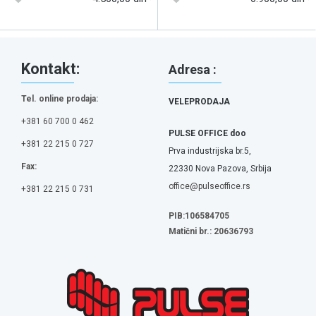
Kontakt:
Adresa :
Tel. online prodaja:
VELEPRODAJA
+381 60 700 0 462
PULSE OFFICE doo
+381 22 215 0 727
Prva industrijska br.5,
Fax:
22330 Nova Pazova, Srbija
office@pulseoffice.rs
+381 22 215 0 731
PIB:106584705
Matični br.: 20636793