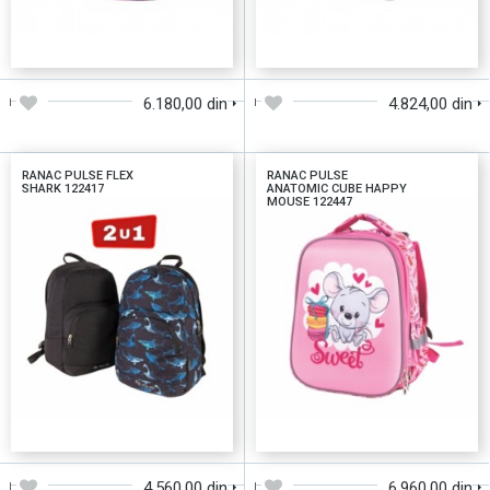
DODAJTE U KORPU
DODAJTE U KORPU
6.180,00 din
4.824,00 din
RANAC PULSE FLEX
RANAC PULSE
SHARK 122417
ANATOMIC CUBE HAPPY
MOUSE 122447
DODAJTE U KORPU
DODAJTE U KORPU
4.560,00 din
6.960,00 din