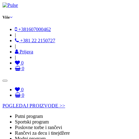
Više
+381607000462
|
+381 22 2150727
|
Prijava
|
0
0
0
0
POGLEDAJ PROIZVODE >>
Putni program
Sportski program
Poslovne torbe i rančevi
Rančevi za decu i tinejdžere
Modni program