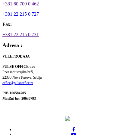
+381 60 700 0 462
+381 22 215 0 727
Fax:
+381 22 215 0 731
Adresa :
VELEPRODAJA
PULSE OFFICE doo
Prva industrijska br.5,
22330 Nova Pazova, Srbija
office@pulseoffice.rs
PIB:106584705
Matični br.: 20636793