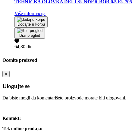
TEHNIČKA OLOVKA DELI SUNĐER BOB 0.5 EU705
Više informacija
Dodajte u korpu
Brzi pregled
64,80 din
Ocenite proizvod
×
Ulogujte se
Da biste mogli da komentarišete proizvode morate biti ulogovani.
Ulogujte se / Registrujte se
Kontakt:
Tel. online prodaja: