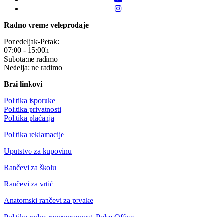
Radno vreme veleprodaje
Ponedeljak-Petak:
07:00 - 15:00h
Subota:ne radimo
Nedelja: ne radimo
Brzi linkovi
Politika isporuke
Politika privatnosti
Politika plaćanja
Politika reklamacije
Uputstvo za kupovinu
Rančevi za školu
Rančevi za vrtić
Anatomski rančevi za prvake
Politika rodne ravnopravnosti Pulse Office