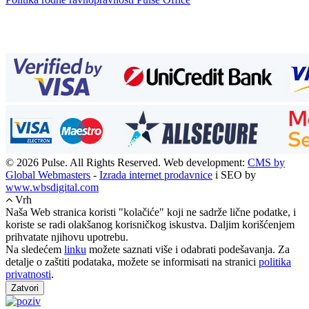
© 2026 Pulse. All Rights Reserved. Web development:
CMS by
Global Webmasters
-
Izrada internet prodavnice
i SEO by
www.wbsdigital.com
Vrh
Naša Web stranica koristi "kolačiće" koji ne sadrže lične podatke, i
koriste se radi olakšanog korisničkog iskustva. Daljim korišćenjem
prihvatate njihovu upotrebu.
Na sledećem
linku
možete saznati više i odabrati podešavanja. Za
detalje o zaštiti podataka, možete se informisati na stranici
politika
privatnosti
.
Zatvori