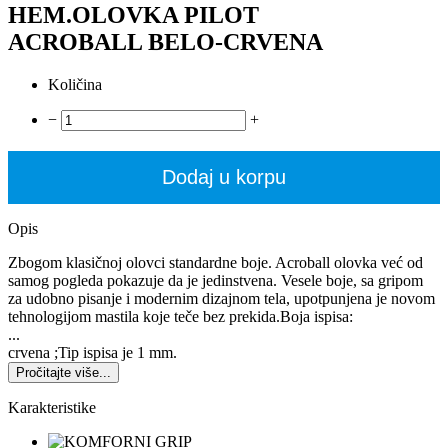
HEM.OLOVKA PILOT
ACROBALL BELO-CRVENA
Količina
−
+
Dodaj u korpu
Opis
Zbogom klasičnoj olovci standardne boje. Acroball olovka već od
samog pogleda pokazuje da je jedinstvena. Vesele boje, sa gripom
za udobno pisanje i modernim dizajnom tela, upotpunjena je novom
tehnologijom mastila koje teče bez prekida.Boja ispisa:
...
crvena ;Tip ispisa je 1 mm.
Pročitajte više...
Karakteristike