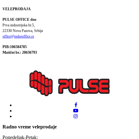
VELEPRODAJA
PULSE OFFICE doo
Prva industrijska br.5,
22330 Nova Pazova, Srbija
office@pulseoffice.rs
PIB:106584705
Matični br.: 20636793
Radno vreme veleprodaje
Ponedeljak-Petak: