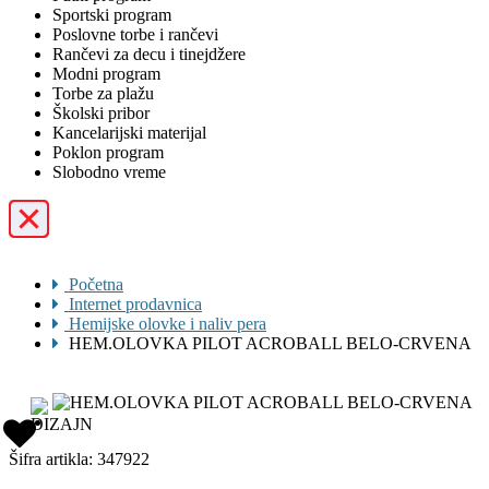
Sportski program
Poslovne torbe i rančevi
Rančevi za decu i tinejdžere
Modni program
Torbe za plažu
Školski pribor
Kancelarijski materijal
Poklon program
Slobodno vreme
Početna
Internet prodavnica
Hemijske olovke i naliv pera
HEM.OLOVKA PILOT ACROBALL BELO-CRVENA
Šifra artikla:
347922