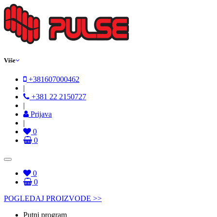
Više
+381607000462
|
+381 22 2150727
|
Prijava
|
0
0
0
0
POGLEDAJ PROIZVODE >>
Putni program