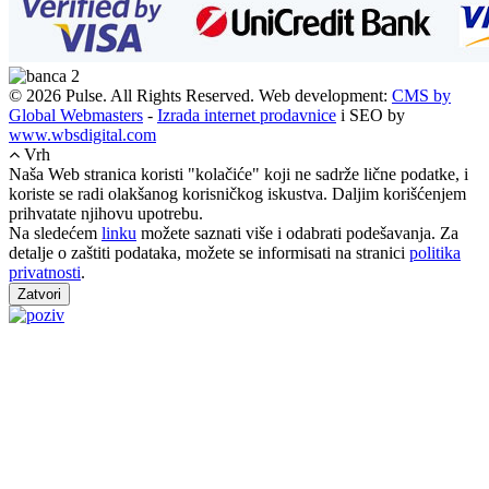
© 2026 Pulse. All Rights Reserved. Web development:
CMS by
Global Webmasters
-
Izrada internet prodavnice
i SEO by
www.wbsdigital.com
Vrh
Naša Web stranica koristi "kolačiće" koji ne sadrže lične podatke, i
koriste se radi olakšanog korisničkog iskustva. Daljim korišćenjem
prihvatate njihovu upotrebu.
Na sledećem
linku
možete saznati više i odabrati podešavanja. Za
detalje o zaštiti podataka, možete se informisati na stranici
politika
privatnosti
.
Zatvori