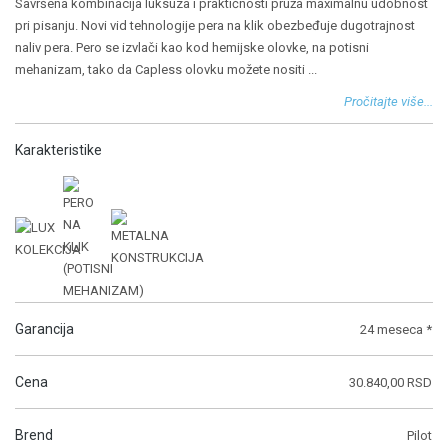
Savršena kombinacija luksuza i praktičnosti pruža maximalnu udobnost
pri pisanju. Novi vid tehnologije pera na klik obezbeđuje dugotrajnost
naliv pera. Pero se izvlači kao kod hemijske olovke, na potisni
mehanizam, tako da Capless olovku možete nositi
...
Pročitajte više...
Karakteristike
Garancija
24 meseca *
Cena
30.840,00 RSD
Brend
Pilot