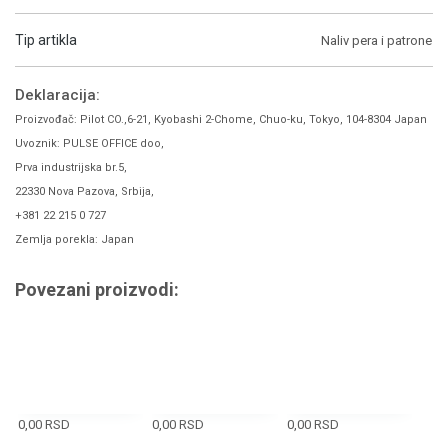
Tip artikla
Naliv pera i patrone
Deklaracija:
Proizvođač: Pilot CO.,6-21, Kyobashi 2-Chome, Chuo-ku, Tokyo, 104-8304 Japan
Uvoznik: PULSE OFFICE doo,
Prva industrijska br.5,
22330 Nova Pazova, Srbija,
+381 22 215 0 727
Zemlja porekla: Japan
Povezani proizvodi:
0,00
RSD
0,00
RSD
0,00
RSD