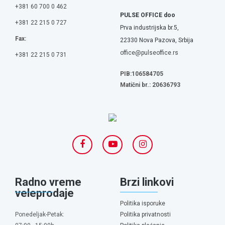
+381 60 700 0 462
PULSE OFFICE doo
+381 22 215 0 727
Prva industrijska br.5,
Fax:
22330 Nova Pazova, Srbija
office@pulseoffice.rs
+381 22 215 0 731
PIB:106584705
Matični br.: 20636793
Radno vreme
Brzi linkovi
veleprodaje
Politika isporuke
Ponedeljak-Petak:
Politika privatnosti