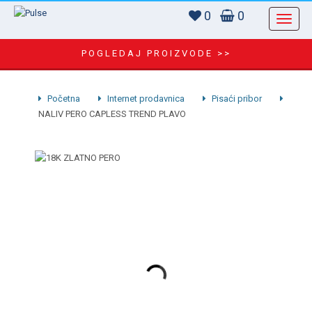
0
0
POGLEDAJ PROIZVODE >>
Početna
Internet prodavnica
Pisaći pribor
NALIV PERO CAPLESS TREND PLAVO