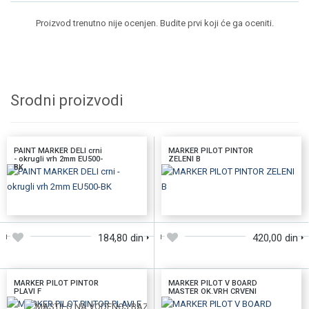
Proizvod trenutno nije ocenjen. Budite prvi koji će ga oceniti.
Srodni proizvodi
PAINT MARKER DELI crni
MARKER PILOT PINTOR
- okrugli vrh 2mm EU500-
ZELENI B
BK
DODAJTE U KORPU
DODAJTE U KORPU
184,80 din
420,00 din
MARKER PILOT PINTOR
MARKER PILOT V BOARD
PLAVI F
MASTER OK.VRH CRVENI