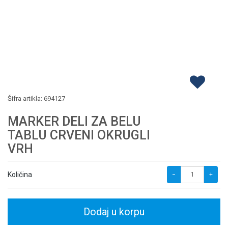
Šifra artikla:
694127
MARKER DELI ZA BELU
TABLU CRVENI OKRUGLI
VRH
Količina
−
+
Dodaj u korpu