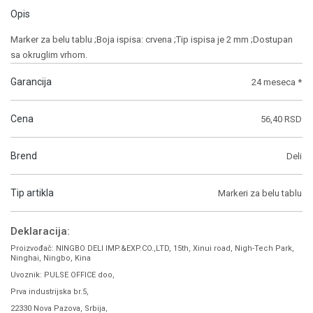
Opis
Marker za belu tablu ;Boja ispisa: crvena ;Tip ispisa je 2 mm ;Dostupan
sa okruglim vrhom.
Garancija
24 meseca *
Cena
56,40 RSD
Brend
Deli
Tip artikla
Markeri za belu tablu
Deklaracija:
Proizvođač: NINGBO DELI IMP.&EXP.CO.,LTD, 15th, Xinui road, Nigh-Tech Park,
Ninghai, Ningbo, Kina
Uvoznik: PULSE OFFICE doo,
Prva industrijska br.5,
22330 Nova Pazova, Srbija,