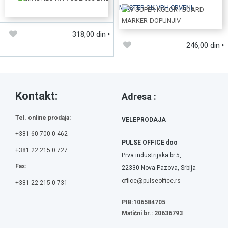
DODAJTE U KORPU
DODAJTE U KORPU
318,00 din
246,00 din
Kontakt:
Adresa :
Tel. online prodaja:
VELEPRODAJA
+381 60 700 0 462
PULSE OFFICE doo
+381 22 215 0 727
Prva industrijska br.5,
Fax:
22330 Nova Pazova, Srbija
office@pulseoffice.rs
+381 22 215 0 731
PIB:106584705
Matični br.: 20636793