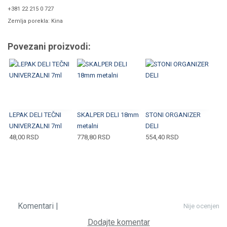
+381 22 215 0 727
Zemlja porekla: Kina
Povezani proizvodi:
LEPAK DELI TEČNI
SKALPER DELI 18mm
STONI ORGANIZER
UNIVERZALNI 7ml
metalni
DELI
48,00
RSD
778,80
RSD
554,40
RSD
Komentari |
Nije ocenjen
Dodajte komentar