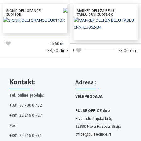
SIGNIR DELI ORANGE
MARKER DELI ZA BELU
EU011OR
TABLU CRNI EU052-BK
DODAJTE U KORPU
DODAJTE U KORPU
45,60 din
34,20 din
78,00 din
Kontakt:
Adresa :
Tel. online prodaja:
VELEPRODAJA
+381 60 700 0 462
PULSE OFFICE doo
+381 22 215 0 727
Prva industrijska br.5,
Fax:
22330 Nova Pazova, Srbija
office@pulseoffice.rs
+381 22 215 0 731