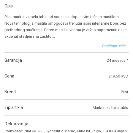
Opis
Pilot marker za belu tablu od sada i sa dopunjivim tečnim mastilom.
Nova tehnologija mastila omogućava trenutni ispis intenzivne boje, bez
prethodnog mućkanja. Pored mastila, veoma je važno napomenuti da je
akcenat stavljen i na zaštitu
...
Pročitajte više...
Garancija
24 meseca *
Cena
219,60 RSD
Brend
Pilot
Tip artikla
Markeri za belu tablu
Deklaracija:
Proizvođač: Pilot CO.,6-21, Kyobashi 2-Chome, Chuo-ku, Tokyo, 104-8304 Japan