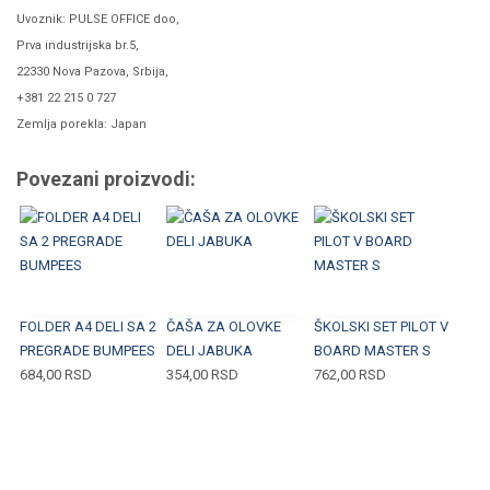
Uvoznik: PULSE OFFICE doo,
Prva industrijska br.5,
22330 Nova Pazova, Srbija,
+381 22 215 0 727
Zemlja porekla: Japan
Povezani proizvodi:
FOLDER A4 DELI SA 2
ČAŠA ZA OLOVKE
ŠKOLSKI SET PILOT V
PREGRADE BUMPEES
DELI JABUKA
BOARD MASTER S
684,00
RSD
354,00
RSD
762,00
RSD