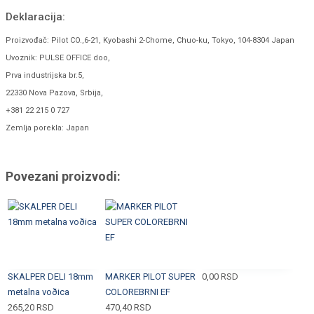
Deklaracija:
Proizvođač: Pilot CO.,6-21, Kyobashi 2-Chome, Chuo-ku, Tokyo, 104-8304 Japan
Uvoznik: PULSE OFFICE doo,
Prva industrijska br.5,
22330 Nova Pazova, Srbija,
+381 22 215 0 727
Zemlja porekla: Japan
Povezani proizvodi:
SKALPER DELI 18mm
MARKER PILOT SUPER
0,00
RSD
metalna voðica
COLOREBRNI EF
265,20
RSD
470,40
RSD