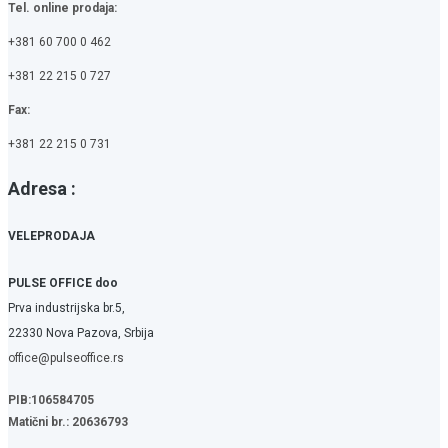
Tel. online prodaja:
+381 60 700 0 462
+381 22 215 0 727
Fax:
+381 22 215 0 731
Adresa :
VELEPRODAJA
PULSE OFFICE doo
Prva industrijska br.5,
22330 Nova Pazova, Srbija
office@pulseoffice.rs
PIB:106584705
Matični br.: 20636793