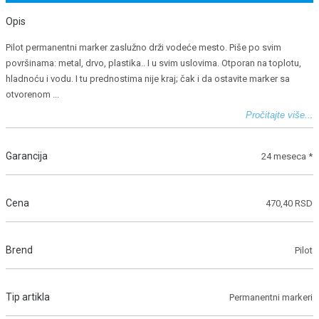
Opis
Pilot permanentni marker zaslužno drži vodeće mesto. Piše po svim
površinama: metal, drvo, plastika.. I u svim uslovima. Otporan na toplotu,
hladnoću i vodu. I tu prednostima nije kraj; čak i da ostavite marker sa
otvorenom
...
Pročitajte više...
Garancija
24 meseca *
Cena
470,40 RSD
Brend
Pilot
Tip artikla
Permanentni markeri