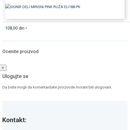
DODAJTE U KORPU
108,00 din
BRZI PREGLED
Ocenite proizvod
×
Ulogujte se
Da biste mogli da komentarišete proizvode morate biti ulogovani.
Ulogujte se / Registrujte se
Kontakt: