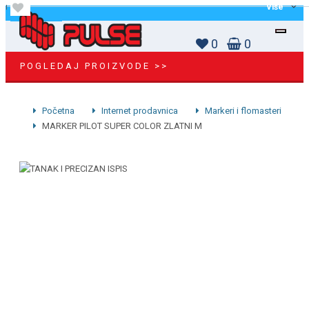
Više
0
0
POGLEDAJ PROIZVODE >>
Početna
Internet prodavnica
Markeri i flomasteri
MARKER PILOT SUPER COLOR ZLATNI M