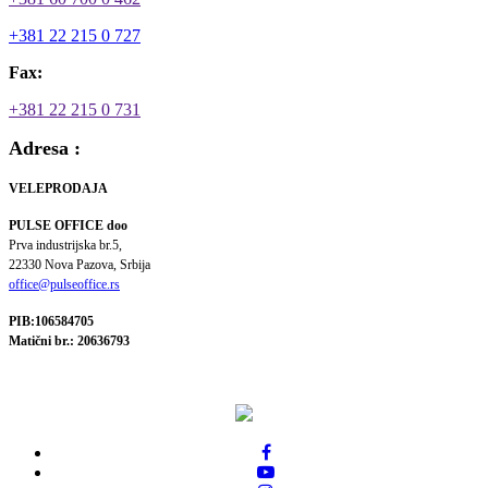
+381 22 215 0 727
Fax:
+381 22 215 0 731
Adresa :
VELEPRODAJA
PULSE OFFICE doo
Prva industrijska br.5,
22330 Nova Pazova, Srbija
office@pulseoffice.rs
PIB:106584705
Matični br.: 20636793