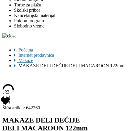
Torbe za plažu
Školski pribor
Kancelarijski materijal
Poklon program
Slobodno vreme
Početna
Internet prodavnica
Makaze
MAKAZE DELI DEČIJE DELI MACAROON 122mm
1
2
3
1 ∕ 3
1 ∕ 3
Šifra artikla:
642260
MAKAZE DELI DEČIJE
DELI MACAROON 122mm