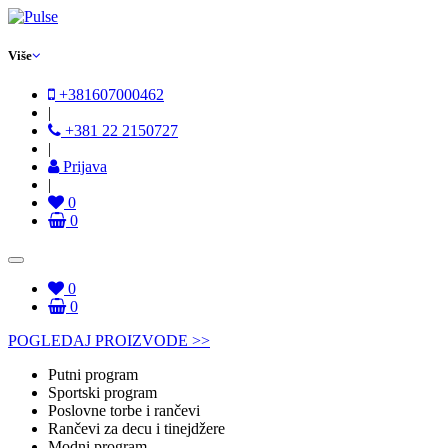
Više
+381607000462
|
+381 22 2150727
|
Prijava
|
0
0
0
0
POGLEDAJ PROIZVODE >>
Putni program
Sportski program
Poslovne torbe i rančevi
Rančevi za decu i tinejdžere
Modni program