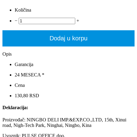
Količina
−
+
Dodaj u korpu
Opis
Garancija
24 MESECA *
Cena
130,80 RSD
Deklaracija:
Proizvođač: NINGBO DELI IMP.&EXP.CO.,LTD, 15th, Xinui
road, Nigh-Tech Park, Ninghai, Ningbo, Kina
Uvoznik: PULSE OFFICE doo,