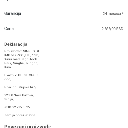
Garancija
24 meseca *
Cena
2.838,00 RSD
Deklaracija:
Proizvođač: NINGBO DELI
IMP.&EXP.CO.,LTD, 15th,
Xinui road, Nigh-Tech
Park, Ninghai, Ningbo,
Kina
Uvoznik: PULSE OFFICE
doo,
Prva industrijska br.5,
22330 Nova Pazova,
Srbija,
+381 22 215 0 727
Zemlja porekla: Kina
Povezani proizvodi: