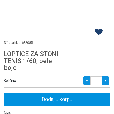
Šifra artikla:
682085
LOPTICE ZA STONI
TENIS 1/60, bele
boje
Količina
−
+
Dodaj u korpu
Opis