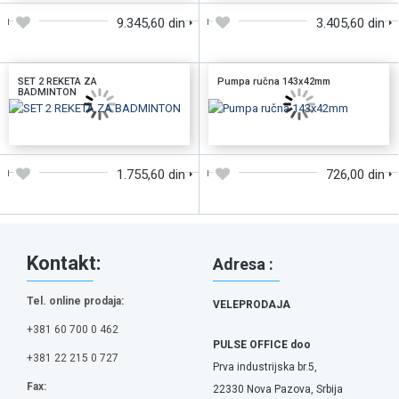
9.345,60 din
3.405,60 din
SET 2 REKETA ZA
Pumpa ručna 143x42mm
BADMINTON
DODAJTE U KORPU
DODAJTE U KORPU
1.755,60 din
726,00 din
Kontakt:
Adresa :
Tel. online prodaja:
VELEPRODAJA
+381 60 700 0 462
PULSE OFFICE doo
+381 22 215 0 727
Prva industrijska br.5,
Fax:
22330 Nova Pazova, Srbija