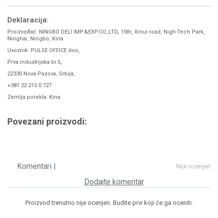
Deklaracija:
Proizvođač: NINGBO DELI IMP.&EXP.CO.,LTD, 15th, Xinui road, Nigh-Tech Park,
Ninghai, Ningbo, Kina
Uvoznik: PULSE OFFICE doo,
Prva industrijska br.5,
22330 Nova Pazova, Srbija,
+381 22 215 0 727
Zemlja porekla: Kina
Povezani proizvodi:
Komentari |
Nije ocenjen
Dodajte komentar
Proizvod trenutno nije ocenjen. Budite prvi koji će ga oceniti.