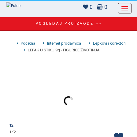
0
0
POGLEDAJ PROIZVODE >>
Početna
Internet prodavnica
Lepkovi i korektori
LEPAK U STIKU 9g - FIGURICE ŽIVOTINJA
1
2
1 ∕ 2