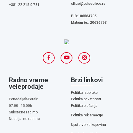
office@pulseoffice.rs
+381 22 215 0 731
PIB:106584705
Matični br.: 20636793
Radno vreme
Brzi linkovi
veleprodaje
Politika isporuke
Ponedeljak-Petak:
Politika privatnosti
07:00 - 15:00h
Politika plaćanja
Subota:ne radimo
Politika reklamacije
Nedelja: ne radimo
Uputstvo za kupovinu