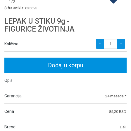
1 ∕ 2
Šifra artikla:
635693
LEPAK U STIKU 9g -
FIGURICE ŽIVOTINJA
Količina
−
+
Dodaj u korpu
Opis
Garancija
24 meseca *
Cena
85,20 RSD
Brend
Deli