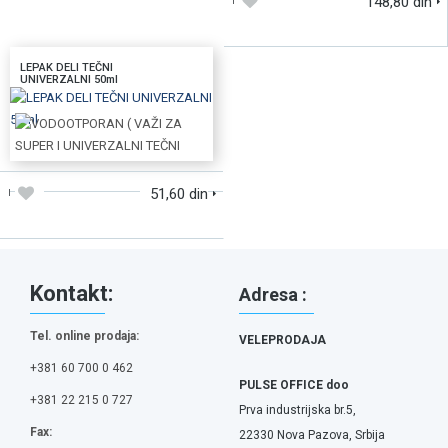
148,80 din
LEPAK DELI TEČNI
UNIVERZALNI 50ml
DODAJTE U KORPU
51,60 din
Kontakt:
Adresa :
Tel. online prodaja:
VELEPRODAJA
+381 60 700 0 462
PULSE OFFICE doo
+381 22 215 0 727
Prva industrijska br.5,
Fax:
22330 Nova Pazova, Srbija