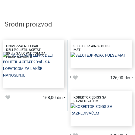
Srodni proizvodi
UNIVERZALNI LEPAK
SELOTEJP 48x66 PULSE
DELI POLIETIL ACETAT
MAT
20ml - SA LOPATICOM ZA
LAKŠE NANOŠENJE
DODAJTE U KORPU
126,00 din
DODAJTE U KORPU
168,00 din
KOREKTOR EDIGS SA
RAZREÐIVAČEM
DODAJTE U KORPU