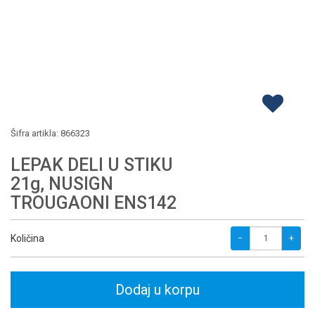
Šifra artikla:
866323
LEPAK DELI U STIKU
21g, NUSIGN
TROUGAONI ENS142
Količina
−
+
Dodaj u korpu