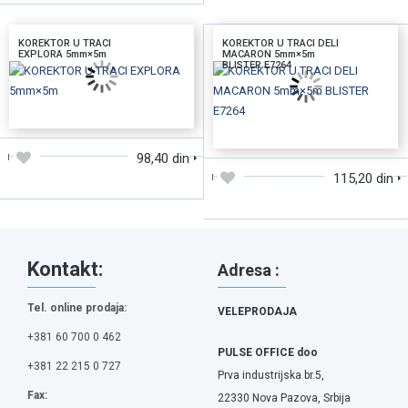
KOREKTOR U TRACI
KOREKTOR U TRACI DELI
EXPLORA 5mm×5m
MACARON 5mm×5m
BLISTER E7264
DODAJTE U KORPU
DODAJTE U KORPU
98,40 din
115,20 din
Kontakt:
Adresa :
Tel. online prodaja:
VELEPRODAJA
+381 60 700 0 462
PULSE OFFICE doo
+381 22 215 0 727
Prva industrijska br.5,
Fax:
22330 Nova Pazova, Srbija