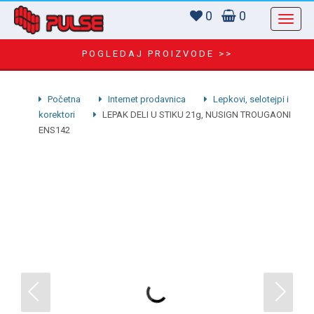
0
0
POGLEDAJ PROIZVODE >>
Početna
Internet prodavnica
Lepkovi, selotejpi i
korektori
LEPAK DELI U STIKU 21g, NUSIGN TROUGAONI
ENS142