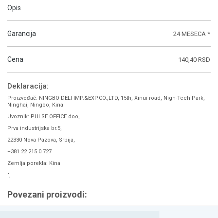
Opis
Garancija
24 MESECA *
Cena
140,40 RSD
Deklaracija:
Proizvođač: NINGBO DELI IMP.&EXP.CO.,LTD, 15th, Xinui road, Nigh-Tech Park,
Ninghai, Ningbo, Kina
Uvoznik: PULSE OFFICE doo,
Prva industrijska br.5,
22330 Nova Pazova, Srbija,
+381 22 215 0 727
Zemlja porekla: Kina
",
Povezani proizvodi: