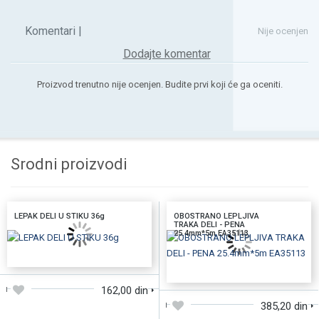
Komentari |
Nije ocenjen
Dodajte komentar
Proizvod trenutno nije ocenjen. Budite prvi koji će ga oceniti.
Srodni proizvodi
LEPAK DELI U STIKU 36g
OBOSTRANO LEPLJIVA
TRAKA DELI - PENA
25.4mm*5m EA35113
DODAJTE U KORPU
DODAJTE U KORPU
162,00 din
385,20 din