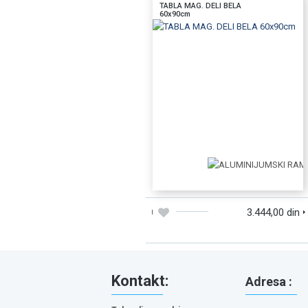
TABLA MAG. DELI BELA
60x90cm
DODAJTE U KORPU
BRZI PREGLED
3.444,00 din
Kontakt:
Adresa :