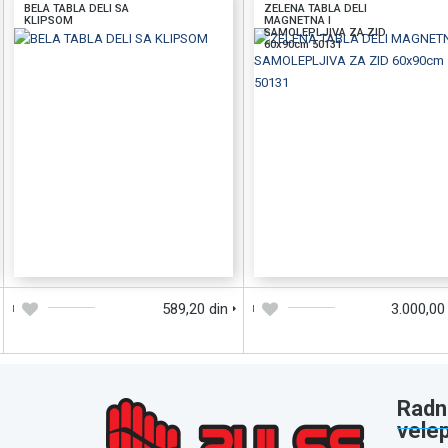
BELA TABLA DELI SA
ZELENA TABLA DELI
KLIPSOM
MAGNETNA I
SAMOLEPLJIVA ZA ZID
60x90cm 50131
DODAJTE U KORPU
BRZI PREGLED
DODAJTE U KORPU
BRZI PREGLE
589,20 din
3.000,00
Radn
vele