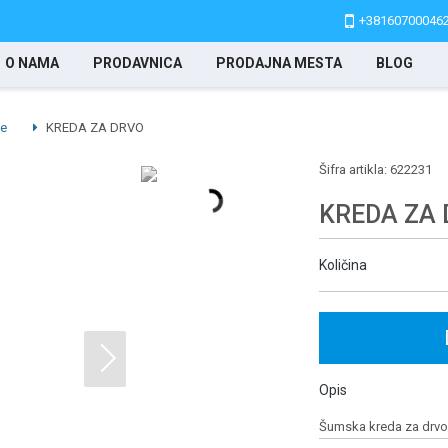
+38160700046
O NAMA
PRODAVNICA
PRODAJNA MESTA
BLOG
le
KREDA ZA DRVO
Šifra artikla:
622231
KREDA ZA
Količina
Opis
Šumska kreda za drvo