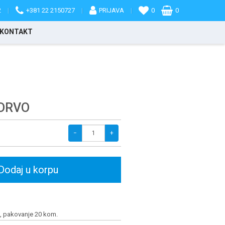
2
|
+381 22 2150727
|
PRIJAVA
|
0
0
KONTAKT
 DRVO
−
+
Dodaj u korpu
, pakovanje 20 kom.