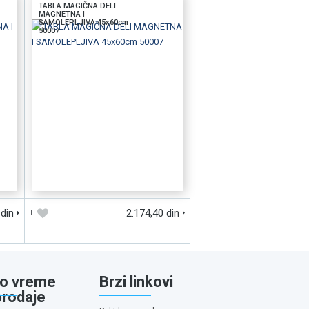
TABLA MAGIČNA DELI
MAGNETNA I
SAMOLEPLJIVA 45x60cm
50007
D
DODAJTE U KORPU
BRZI PREGLED
 din
2.174,40 din
o vreme
Brzi linkovi
prodaje