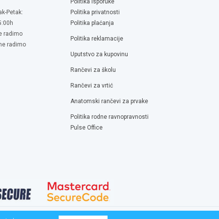
Politika isporuke
ak-Petak:
Politika privatnosti
5:00h
Politika plaćanja
e radimo
Politika reklamacije
 ne radimo
Uputstvo za kupovinu
Rančevi za školu
Rančevi za vrtić
Anatomski rančevi za prvake
Politika rodne ravnopravnosti
Pulse Office
e
i SEO by
www.wbsdigital.com