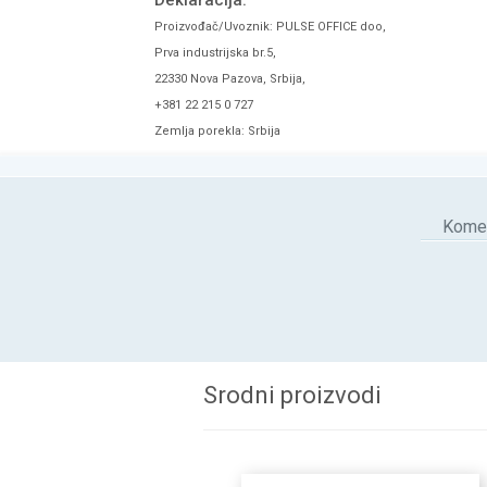
Deklaracija:
Proizvođač/Uvoznik: PULSE OFFICE doo,
Prva industrijska br.5,
22330 Nova Pazova, Srbija,
+381 22 215 0 727
Zemlja porekla: Srbija
Komen
Srodni proizvodi