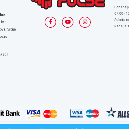
Ponedelj
07:00 - 1
doo
Subota:n
 br.5,
Nedelja:
va, Srbija
ce.rs
636793
rved. Web development:
CMS by Global Webmasters
-
Izrada internet prodavnic