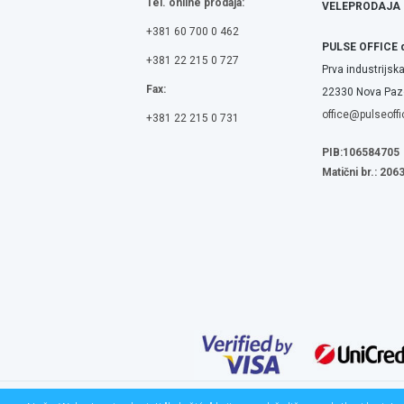
Tel. online prodaja:
VELEPRODAJA
+381 60 700 0 462
PULSE OFFICE 
+381 22 215 0 727
Prva industrijska
Fax:
22330 Nova Pazo
office@pulseoffi
+381 22 215 0 731
PIB:106584705
Matični br.: 20
© 2026 Pulse. All Rights Rese