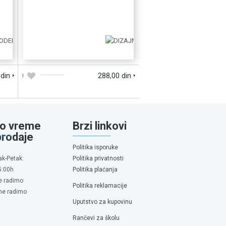
D
DODAJTE U KORPU
BRZI PREGLED
 din
288,00 din
o vreme
Brzi linkovi
prodaje
Politika isporuke
ak-Petak:
Politika privatnosti
5:00h
Politika plaćanja
e radimo
Politika reklamacije
 ne radimo
Uputstvo za kupovinu
Rančevi za školu