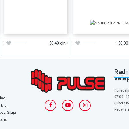
DODAJTE U KORPU
BRZI PREGLED
DODAJTE U KORPU
BRZI PREGLE
50,40 din
150,00
Radn
vele
Ponedelj
07:00 - 1
doo
Subota:n
 br.5,
Nedelja:
va, Srbija
ce.rs