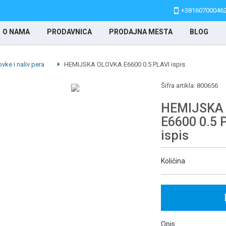
+38160700046
O NAMA
PRODAVNICA
PRODAJNA MESTA
BLOG
vke i naliv pera
HEMIJSKA OLOVKA E6600 0.5 PLAVI ispis
Šifra artikla:
800656
HEMIJSKA
E6600 0.5 
ispis
Količina
Opis