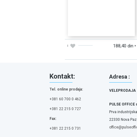
DODAJTE U KORPU
BRZI PREGLED
188,40 din
Kontakt:
Adresa :
Tel. online prodaja:
VELEPRODAJA
+381 60 700 0 462
PULSE OFFICE 
+381 22 215 0 727
Prva industrijska
Fax:
22330 Nova Pazo
office@pulseoffi
+381 22 215 0 731