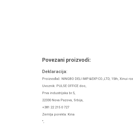
Povezani proizvodi:
Deklaracija:
Proizvođač: NINGBO DELI IMP.&EXP.CO.,LTD, 15th, Xinui ro
Uvoznik: PULSE OFFICE doo,
Prva industrijska br.5,
22330 Nova Pazova, Srbija,
+381 22 215 0 727
Zemlja porekla: Kina
",