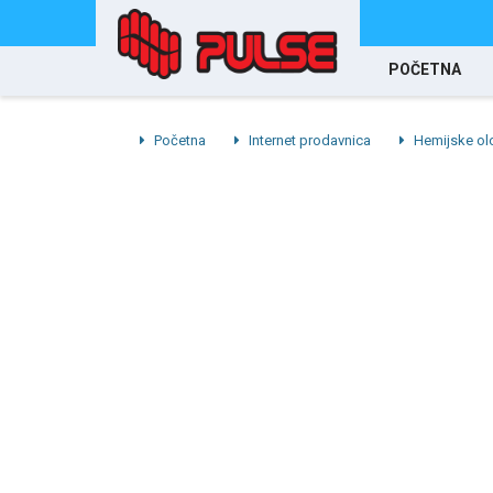
POČETNA
Početna
Internet prodavnica
Hemijske olo