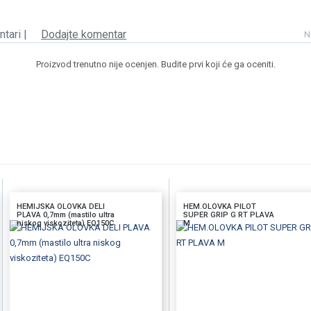
tari |
Dodajte komentar
N
Proizvod trenutno nije ocenjen. Budite prvi koji će ga oceniti.
HEMIJSKA OLOVKA DELI
HEM.OLOVKA PILOT
PLAVA 0,7mm (mastilo ultra
SUPER GRIP G RT PLAVA
niskog viskoziteta) EQ150C
M