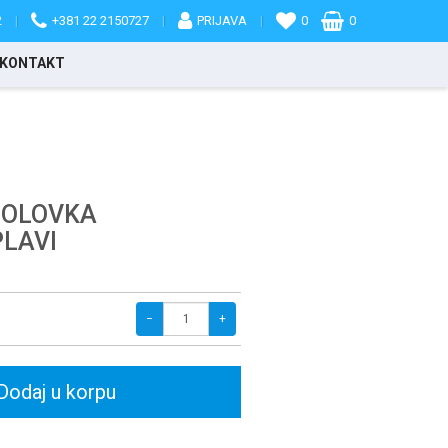
2
|
+381 22 2150727
|
PRIJAVA
|
0
0
KONTAKT
 OLOVKA
PLAVI
−
+
Dodaj u korpu