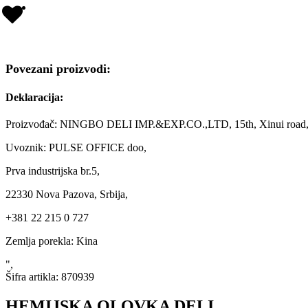
Povezani proizvodi:
Deklaracija:
Proizvođač: NINGBO DELI IMP.&EXP.CO.,LTD, 15th, Xinui road, 
Uvoznik: PULSE OFFICE doo,
Prva industrijska br.5,
22330 Nova Pazova, Srbija,
+381 22 215 0 727
Zemlja porekla: Kina
",
Šifra artikla:
870939
HEMIJSKA OLOVKA DELI