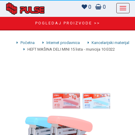
0
0
POGLEDAJ PROIZVODE >>
Početna
Internet prodavnica
Kancelarijski materijal
HEFT MAŠINA DELI MINI 15 lista - municija 10 E022