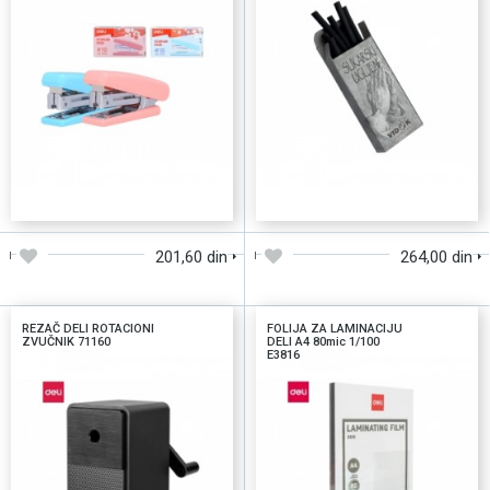
DODAJTE U KORPU
DODAJTE U KORPU
201,60 din
264,00 din
REZAČ DELI ROTACIONI
FOLIJA ZA LAMINACIJU
ZVUČNIK 71160
DELI A4 80mic 1/100
E3816