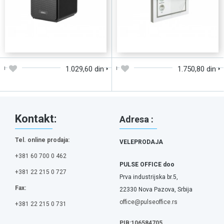
DODAJTE U KORPU
DODAJTE U KORPU
1.029,60 din
1.750,80 din
Kontakt:
Adresa :
Tel. online prodaja:
VELEPRODAJA
+381 60 700 0 462
PULSE OFFICE doo
+381 22 215 0 727
Prva industrijska br.5,
Fax:
22330 Nova Pazova, Srbija
office@pulseoffice.rs
+381 22 215 0 731
PIB:106584705