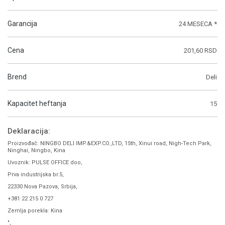
Garancija
24 MESECA *
Cena
201,60 RSD
Brend
Deli
Kapacitet heftanja
15
Deklaracija:
Proizvođač: NINGBO DELI IMP.&EXP.CO.,LTD, 15th, Xinui road, Nigh-Tech Park,
Ninghai, Ningbo, Kina
Uvoznik: PULSE OFFICE doo,
Prva industrijska br.5,
22330 Nova Pazova, Srbija,
+381 22 215 0 727
Zemlja porekla: Kina
",