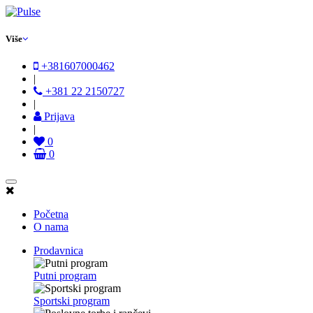
Više
+381607000462
|
+381 22 2150727
|
Prijava
|
0
0
Početna
O nama
Prodavnica
Putni program
Sportski program