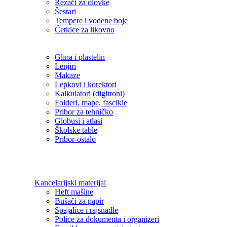
Rezači za olovke
Šestari
Tempere i vodene boje
Četkice za likovno
Glina i plastelin
Lenjiri
Makaze
Lepkovi i korektori
Kalkulatori (digitroni)
Folderi, mape, fascikle
Pribor za tehničko
Globusi i atlasi
Školske table
Pribor-ostalo
Kancelarijski materijal
Heft mašine
Bušači za papir
Spajalice i rajsnadle
Police za dokumenta i organizeri