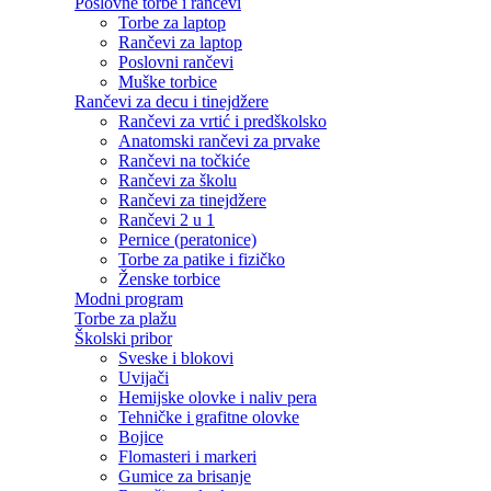
Poslovne torbe i rančevi
Torbe za laptop
Rančevi za laptop
Poslovni rančevi
Muške torbice
Rančevi za decu i tinejdžere
Rančevi za vrtić i predškolsko
Anatomski rančevi za prvake
Rančevi na točkiće
Rančevi za školu
Rančevi za tinejdžere
Rančevi 2 u 1
Pernice (peratonice)
Torbe za patike i fizičko
Ženske torbice
Modni program
Torbe za plažu
Školski pribor
Sveske i blokovi
Uvijači
Hemijske olovke i naliv pera
Tehničke i grafitne olovke
Bojice
Flomasteri i markeri
Gumice za brisanje