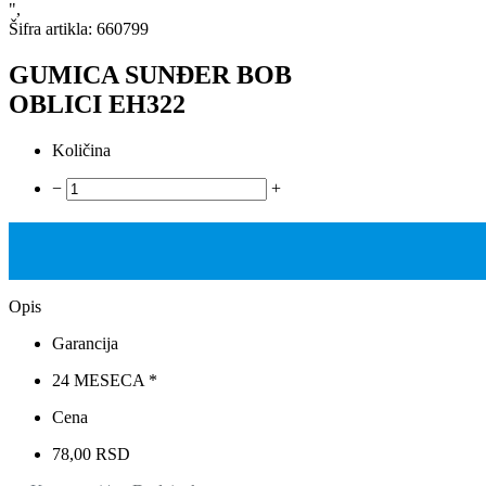
",
Šifra artikla:
660799
GUMICA SUNĐER BOB
OBLICI EH322
Količina
−
+
Opis
Garancija
24 MESECA *
Cena
78,00 RSD