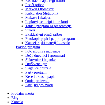
Fascikle, mape, registratori
Pisaći pribor
Markeri i flomasteri
Kalkulatori (digitroni)
Makaze i skalperi
Lepkovi, selotejpi i korektori
Table i program za prezentacije
Stikeri
Ekskluzivni pisaći pribor
Fotokopir papir i papirni program
Kancelarijski materijal - ostalo
Poklon program
Foto albumi i radosnice
Dečji dnevnici i spomenari
Slikovnice i bojanke
Društvene igre
Slagalice / puzzle
Party program
Kese i ukrasni papir
Outlet proizvodi
Akcijski proizvodi
Prodajna mesta
Blog
Kontakt