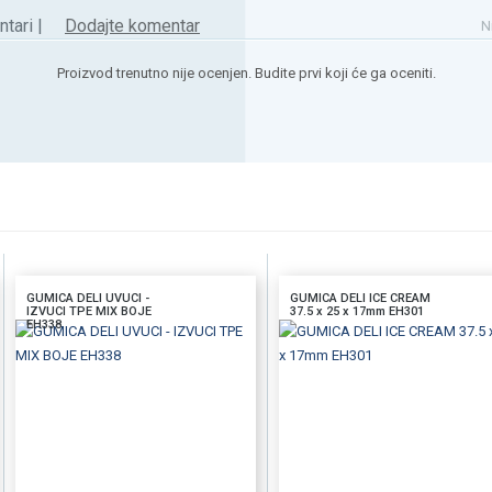
tari |
Dodajte komentar
N
Proizvod trenutno nije ocenjen. Budite prvi koji će ga oceniti.
GUMICA DELI UVUCI -
GUMICA DELI ICE CREAM
IZVUCI TPE MIX BOJE
37.5 x 25 x 17mm EH301
EH338