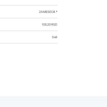
24 MESECA *
103,20 RSD
Deli