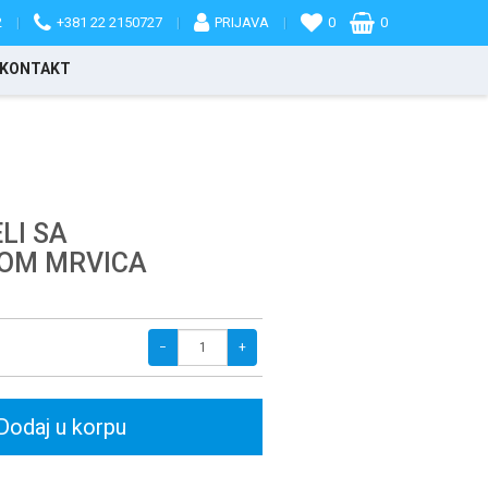
2
|
+381 22 2150727
|
PRIJAVA
|
0
0
KONTAKT
LI SA
OM MRVICA
−
+
Dodaj u korpu