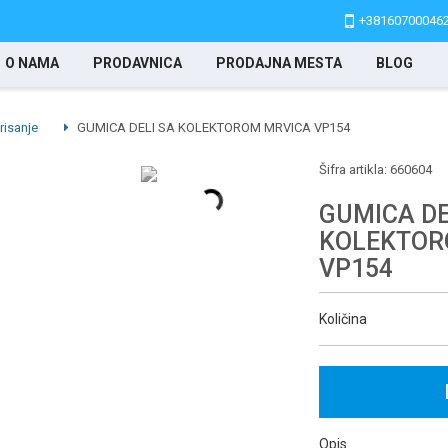
+38160700046
O NAMA
PRODAVNICA
PRODAJNA MESTA
BLOG
risanje
GUMICA DELI SA KOLEKTOROM MRVICA VP154
Šifra artikla:
660604
GUMICA DE
KOLEKTOR
VP154
Količina
Opis