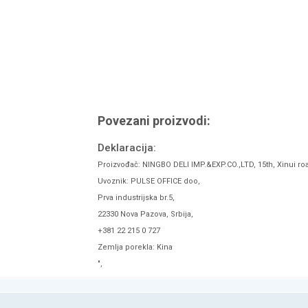
Povezani proizvodi:
Deklaracija:
Proizvođač: NINGBO DELI IMP.&EXP.CO.,LTD, 15th, Xinui ro
Uvoznik: PULSE OFFICE doo,
Prva industrijska br.5,
22330 Nova Pazova, Srbija,
+381 22 215 0 727
Zemlja porekla: Kina
",