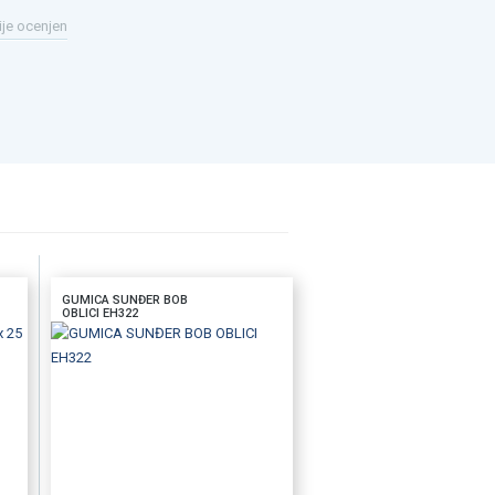
ije ocenjen
GUMICA SUNĐER BOB
OBLICI EH322