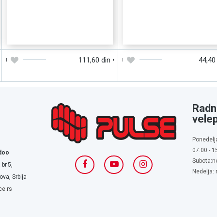
DODAJTE U KORPU
BRZI PREGLED
DODAJTE U KORPU
BRZI PREGLE
111,60 din
44,40
Radn
vele
Ponedelj
07:00 - 1
doo
Subota:n
 br.5,
Nedelja:
va, Srbija
ce.rs