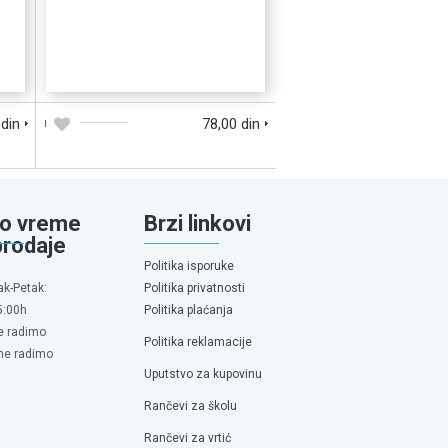
D
DODAJTE U KORPU
BRZI PREGLED
 din
78,00 din
o vreme
Brzi linkovi
prodaje
Politika isporuke
ak-Petak:
Politika privatnosti
5:00h
Politika plaćanja
e radimo
Politika reklamacije
 ne radimo
Uputstvo za kupovinu
Rančevi za školu
Rančevi za vrtić