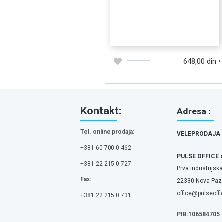
DODAJTE U KORPU
BRZI PREGLED
648,00 din
Kontakt:
Adresa :
Tel. online prodaja:
VELEPRODAJA
+381 60 700 0 462
PULSE OFFICE 
+381 22 215 0 727
Prva industrijska
Fax:
22330 Nova Pazo
office@pulseoffi
+381 22 215 0 731
PIB:106584705