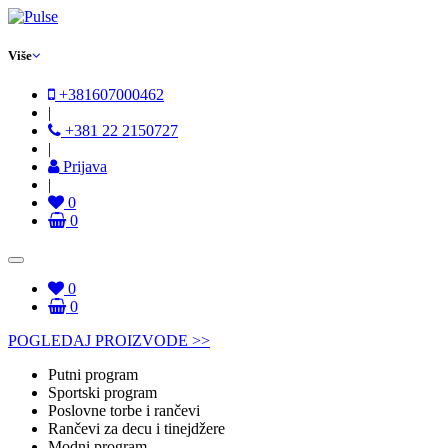
Više
+381607000462
|
+381 22 2150727
|
Prijava
|
0
0
0
0
POGLEDAJ PROIZVODE >>
Putni program
Sportski program
Poslovne torbe i rančevi
Rančevi za decu i tinejdžere
Modni program