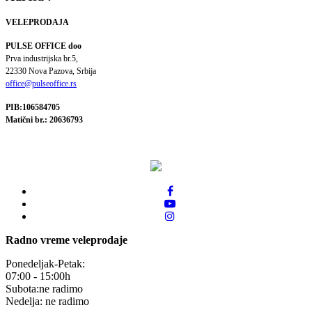
VELEPRODAJA
PULSE OFFICE doo
Prva industrijska br.5,
22330 Nova Pazova, Srbija
office@pulseoffice.rs
PIB:106584705
Matični br.: 20636793
Radno vreme veleprodaje
Ponedeljak-Petak:
07:00 - 15:00h
Subota:ne radimo
Nedelja: ne radimo