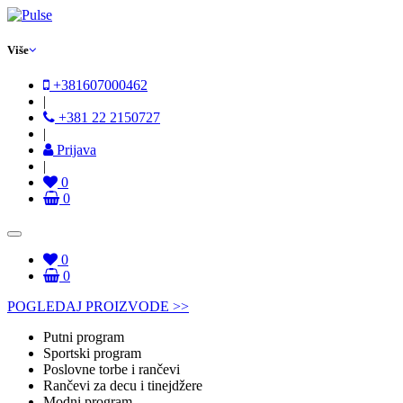
Više
+381607000462
|
+381 22 2150727
|
Prijava
|
0
0
0
0
POGLEDAJ PROIZVODE >>
Putni program
Sportski program
Poslovne torbe i rančevi
Rančevi za decu i tinejdžere
Modni program