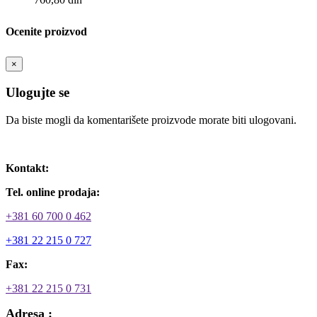
Ocenite proizvod
×
Ulogujte se
Da biste mogli da komentarišete proizvode morate biti ulogovani.
Ulogujte se / Registrujte se
Kontakt:
Tel. online prodaja:
+381 60 700 0 462
+381 22 215 0 727
Fax:
+381 22 215 0 731
Adresa :