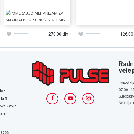
DODAJTE U KORPU
BRZI PREGLED
DODAJTE U KORPU
BRZI PREGLE
270,00 din
126,00
Radn
vele
Ponedelj
07:00 - 1
doo
Subota:n
 br.5,
Nedelja:
va, Srbija
ce.rs
636793