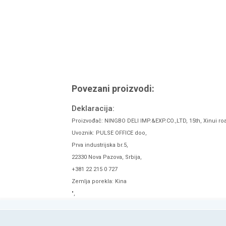
Povezani proizvodi:
Deklaracija:
Proizvođač: NINGBO DELI IMP.&EXP.CO.,LTD, 15th, Xinui ro
Uvoznik: PULSE OFFICE doo,
Prva industrijska br.5,
22330 Nova Pazova, Srbija,
+381 22 215 0 727
Zemlja porekla: Kina
",