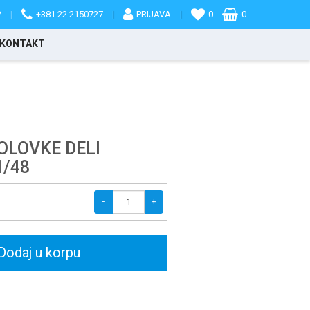
2
|
+381 22 2150727
|
PRIJAVA
|
0
0
KONTAKT
OLOVKE DELI
1/48
−
+
Dodaj u korpu