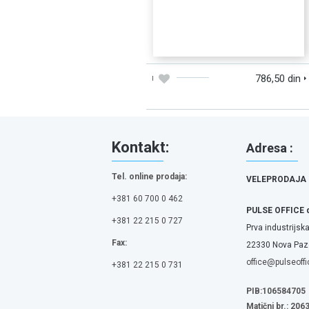
DODAJTE U KORPU
BRZI PREGLED
786,50 din
Kontakt:
Adresa :
Tel. online prodaja:
VELEPRODAJA
+381 60 700 0 462
PULSE OFFICE 
+381 22 215 0 727
Prva industrijska
Fax:
22330 Nova Pazo
office@pulseoffi
+381 22 215 0 731
PIB:106584705
Matični br.: 20