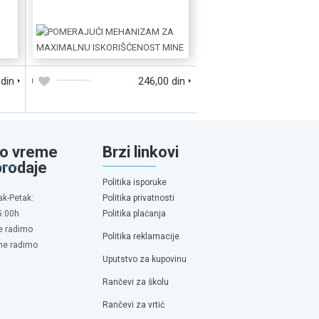
D
DODAJTE U KORPU
BRZI PREGLED
 din
246,00 din
o vreme
Brzi linkovi
prodaje
Politika isporuke
ak-Petak:
Politika privatnosti
5:00h
Politika plaćanja
e radimo
Politika reklamacije
 ne radimo
Uputstvo za kupovinu
Rančevi za školu
Rančevi za vrtić