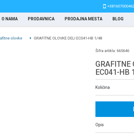
+38160700046
O NAMA
PRODAVNICA
PRODAJNA MESTA
BLOG
afitne olovke
GRAFITNE OLOVKE DELI EC041-HB 1/48
Šifra artikla:
665646
GRAFITNE 
EC041-HB 
Količina
Opis