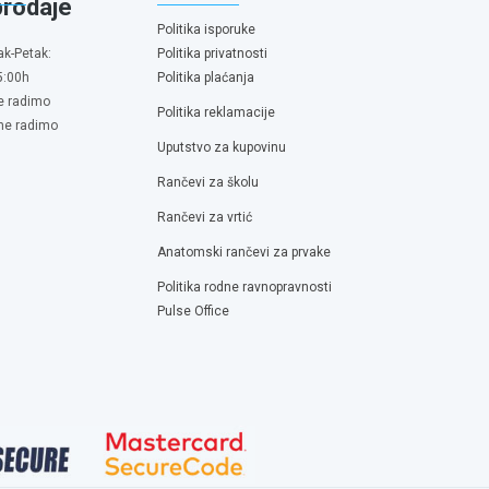
prodaje
Politika isporuke
ak-Petak:
Politika privatnosti
5:00h
Politika plaćanja
e radimo
Politika reklamacije
 ne radimo
Uputstvo za kupovinu
Rančevi za školu
Rančevi za vrtić
Anatomski rančevi za prvake
Politika rodne ravnopravnosti
Pulse Office