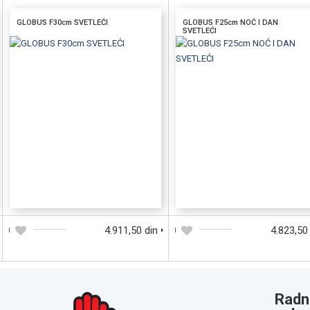
GLOBUS F30cm SVETLEĆI
GLOBUS F25cm NOĆ I DAN
SVETLEĆI
DODAJTE U KORPU
BRZI PREGLED
DODAJTE U KORPU
BRZI PREGLE
4.911,50 din
4.823,50
Radn