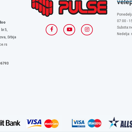
vele
Ponedelj
07:00 - 1
doo
Subota:n
 br.5,
Nedelja:
va, Srbija
ce.rs
636793