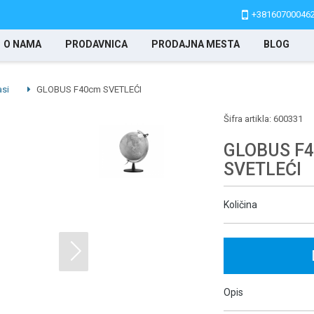
+38160700046
O NAMA
PRODAVNICA
PRODAJNA MESTA
BLOG
asi
GLOBUS F40cm SVETLEĆI
Šifra artikla:
600331
GLOBUS F
SVETLEĆI
Količina
Opis