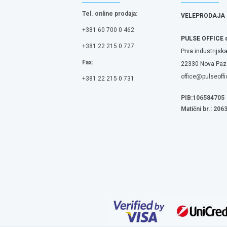
Tel. online prodaja:
VELEPRODAJA
+381 60 700 0 462
PULSE OFFICE 
+381 22 215 0 727
Prva industrijska
Fax:
22330 Nova Pazo
office@pulseoffi
+381 22 215 0 731
PIB:106584705
Matični br.: 20