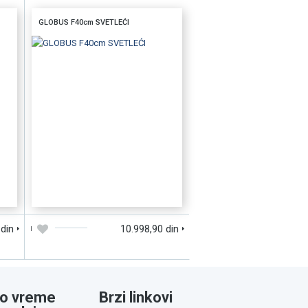
GLOBUS F40cm SVETLEĆI
D
DODAJTE U KORPU
BRZI PREGLED
 din
10.998,90 din
o vreme
Brzi linkovi