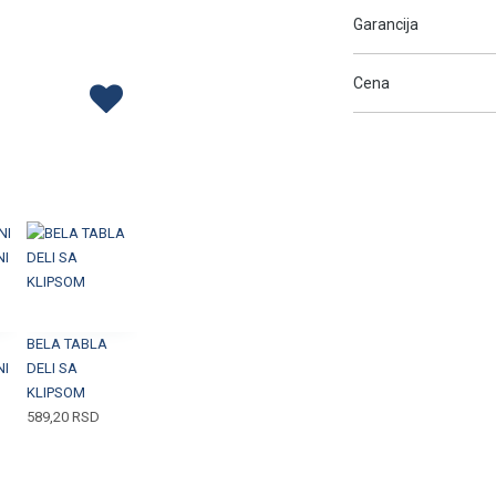
Garancija
Cena
BELA TABLA
NI
DELI SA
KLIPSOM
589,20
RSD