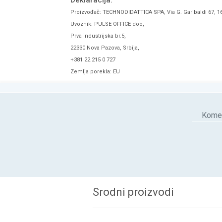
Deklaracija:
Proizvođač: TECHNODIDATTICA SPA, Via G. Garibaldi 67, 16
Uvoznik: PULSE OFFICE doo,
Prva industrijska br.5,
22330 Nova Pazova, Srbija,
+381 22 215 0 727
Zemlja porekla: EU
Komen
Srodni proizvodi