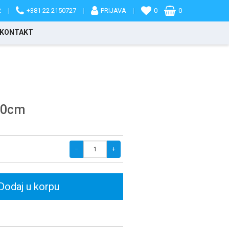
2
|
+381 22 2150727
|
PRIJAVA
|
0
0
KONTAKT
40cm
−
+
Dodaj u korpu