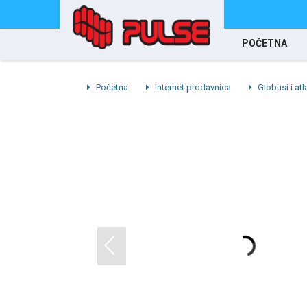
POČETNA
Početna
Internet prodavnica
Globusi i atl