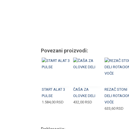
Povezani proizvodi:
START ALAT 3
ČAŠA ZA
REZAČ STONI
PULSE
OLOVKE DELI
DELI ROTACIO
1.584,00
RSD
432,00
RSD
VOĆE
633,60
RSD