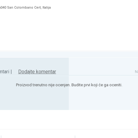
040 San Colombano Cert, Italija
tari |
Dodajte komentar
N
Proizvod trenutno nije ocenjen. Budite prvi koji će ga oceniti.