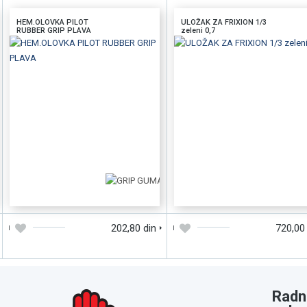
HEM.OLOVKA PILOT
ULOŽAK ZA FRIXION 1/3
RUBBER GRIP PLAVA
zeleni 0,7
DODAJTE U KORPU
BRZI PREGLED
DODAJTE U KORPU
BRZI PREGLE
202,80 din
720,00
Radn