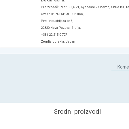
Deklaracija:
Proizvođač: Pilot CO.,6-21, Kyobashi 2-Chome, Chuo-ku, T
Uvoznik: PULSE OFFICE doo,
Prva industrijska br.5,
22330 Nova Pazova, Srbija,
+381 22 215 0 727
Zemlja porekla: Japan
Komen
Srodni proizvodi