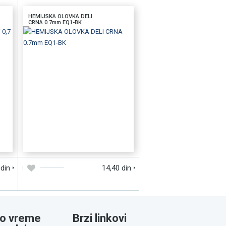
HEMIJSKA OLOVKA DELI
CRNA 0.7mm EQ1-BK
D
DODAJTE U KORPU
BRZI PREGLED
 din
14,40 din
o vreme
Brzi linkovi