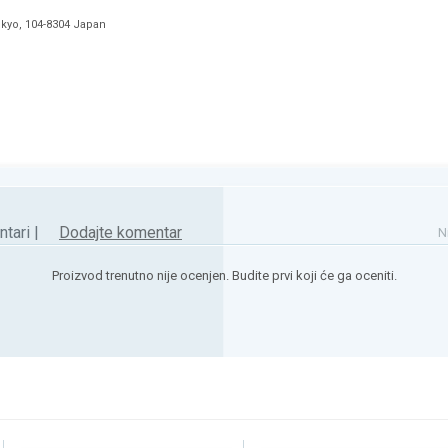
okyo, 104-8304 Japan
tari |
Dodajte komentar
N
Proizvod trenutno nije ocenjen. Budite prvi koji će ga oceniti.