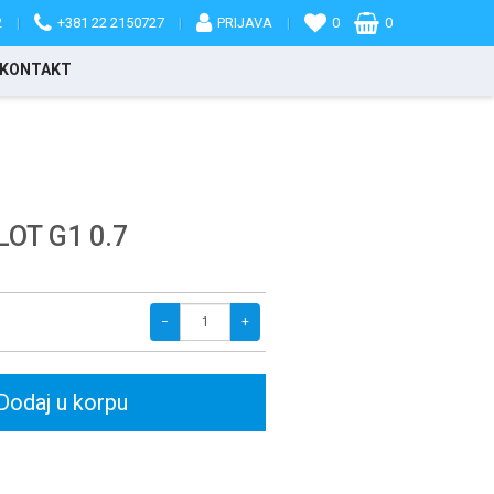
2
|
+381 22 2150727
|
PRIJAVA
|
0
0
KONTAKT
OT G1 0.7
−
+
Dodaj u korpu