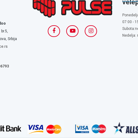
vele
Ponedelj
07:00 - 1
doo
Subota:n
 br.5,
Nedelja:
va, Srbija
ce.rs
636793