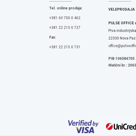
Tel. online prodaja:
VELEPRODAJA
+381 60 700 0 462
PULSE OFFICE 
+381 22 215 0 727
Prva industrijska
Fax:
22330 Nova Pazo
office@pulseoffi
+381 22 215 0 731
PIB:106584705
Matični br.: 20