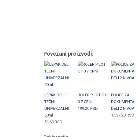
Povezani proizvodi:
LEPAK DELI
ROLER PILOT G1
POLICE ZA
TEČNI
0.7 CRNI
DOKUMENTA
UNIVERZALNI
199,20
RSD
DELI 2 NIVOA
50ml
1.537,20
RSD
51,60
RSD