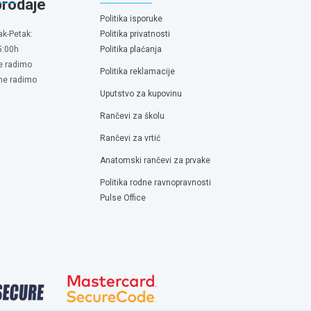
prodaje
Politika isporuke
ak-Petak:
Politika privatnosti
5:00h
Politika plaćanja
e radimo
Politika reklamacije
 ne radimo
Uputstvo za kupovinu
Rančevi za školu
Rančevi za vrtić
Anatomski rančevi za prvake
Politika rodne ravnopravnosti
Pulse Office