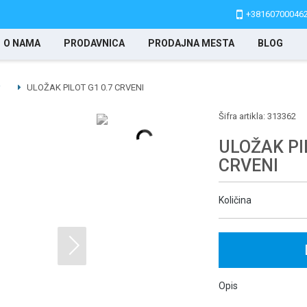
+38160700046
O NAMA
PRODAVNICA
PRODAJNA MESTA
BLOG
ULOŽAK PILOT G1 0.7 CRVENI
Šifra artikla:
313362
ULOŽAK PIL
CRVENI
Količina
Opis