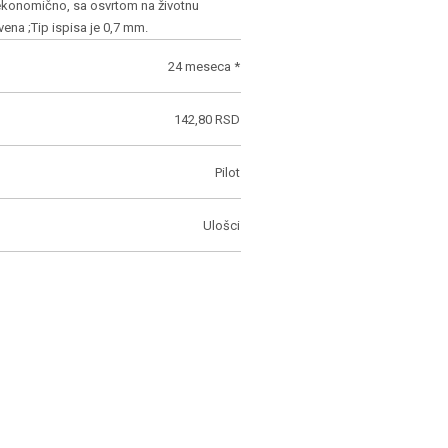
 ekonomično, sa osvrtom na životnu
vena ;Tip ispisa je 0,7 mm.
24 meseca *
142,80 RSD
Pilot
Ulošci