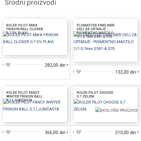
Srodni proizvodi
ROLER PILOT MIKA
FLOMASTER FINELINER
FRIXION BALL CLICKER
DELI ZA CRTANJE -
0.7 SV. PLAVI
PIGMENTNO MASTILO
1/1 0.7mm S591-A 070
DODAJTE U KORPU
DODAJTE U KORPU
282,00 din
132,00 din
ROLER PILOT FANCY
ROLER PILOT CHOOSE
WINTER FRIXION BALL
0.7 ZELENI
0.7 LJUBIČASTA
DODAJTE U KORPU
DODAJTE U KORPU
366,00 din
210,00 din