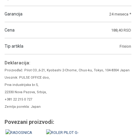
Garancija
24 meseca *
Cena
188,40 RSD
Tip artikla
Frixion
Deklaracija:
Proizvođač: Pilot CO.,6-21, Kyobashi 2-Chome, Chuo-ku, Tokyo, 104-8304 Japan
Uvoznik: PULSE OFFICE doo,
Prva industrijska br.5,
22330 Nova Pazova, Srbija,
+381 22 215 0 727
Zemlja porekla: Japan
Povezani proizvodi: