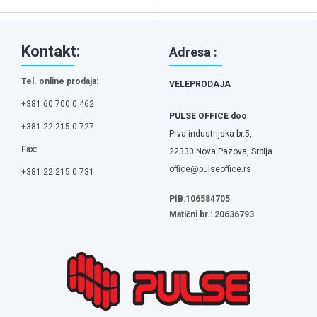
Kontakt:
Adresa :
Tel. online prodaja:
VELEPRODAJA
+381 60 700 0 462
PULSE OFFICE doo
+381 22 215 0 727
Prva industrijska br.5,
Fax:
22330 Nova Pazova, Srbija
office@pulseoffice.rs
+381 22 215 0 731
PIB:106584705
Matični br.: 20636793