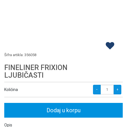
Šifra artikla:
356058
FINELINER FRIXION
LJUBIČASTI
Količina
−
+
Dodaj u korpu
Opis