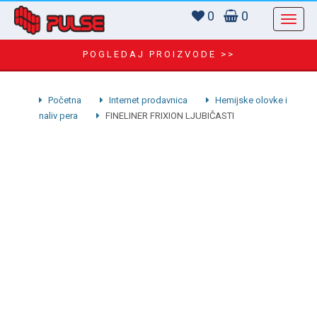
0
0
POGLEDAJ PROIZVODE >>
Početna
Internet prodavnica
Hemijske olovke i
naliv pera
FINELINER FRIXION LJUBIČASTI