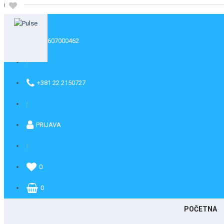
Više
+381607000462
|
+381 22 2150727
|
PRIJAVA
|
0
0
POČETNA