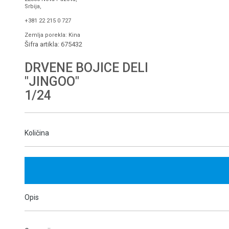
Srbija,
+381 22 215 0 727
Zemlja porekla: Kina
Šifra artikla:
675432
DRVENE BOJICE DELI
"JINGOO"
1/24
Količina
Opis