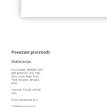
Povezani proizvodi:
Deklaracija:
Proizvođač: NINGBO DELI
IMP.&EXP.CO.,LTD, 15th,
Xinui road, Nigh-Tech
Park, Ninghai, Ningbo,
Kina
Uvoznik: PULSE OFFICE
doo,
Prva industrijska br.5,
22330 Nova Pazova,