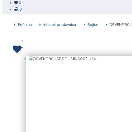
0
0
Početna
Internet prodavnica
Bojice
DRVENE BOJI