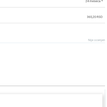
24 meseca *
365,20 RSD
Nije ocenjen