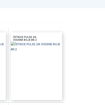
ČETKICE PULSE ZA
VODENE BOJE BR.2
D
DODAJTE U KORPU
BRZI PREGLED