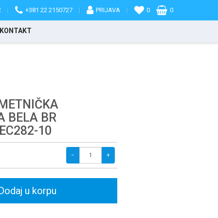
2
|
+381 22 2150727
|
PRIJAVA
|
0
0
KONTAKT
UMETNIČKA
A BELA BR
 EC282-10
−
+
Dodaj u korpu