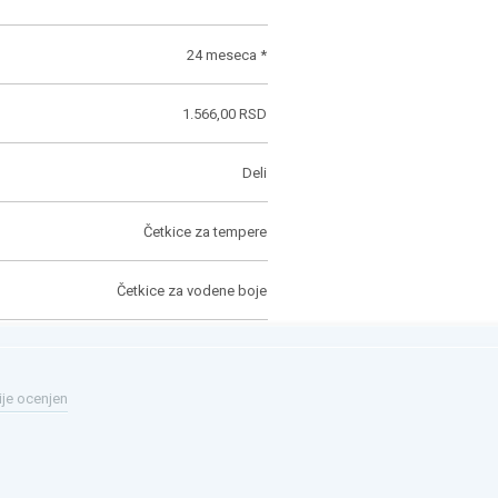
24 meseca *
1.566,00 RSD
Deli
Četkice za tempere
Četkice za vodene boje
ije ocenjen