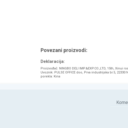
Povezani proizvodi:
Deklaracija:
Proizvođač: NINGBO DELI IMP.&EXP.CO.,LTD, 15th, Xinui ro
Uvoznik: PULSE OFFICE doo, Prva industrijska br.5, 22330 
porekla: Kina
Komen