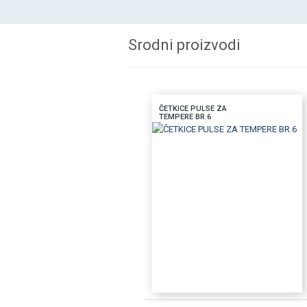
Srodni proizvodi
ČETKICE PULSE ZA
TEMPERE BR.6
DODAJTE U KORPU
BRZI PREGLED