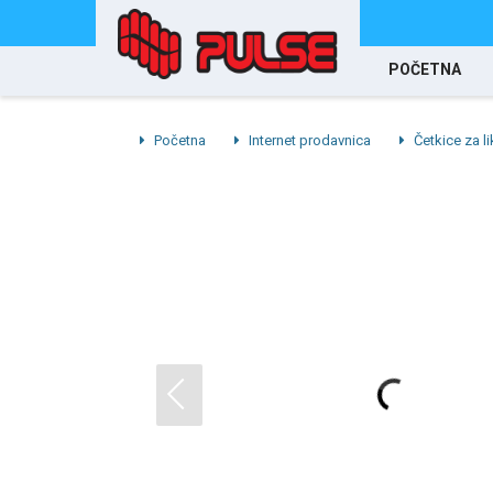
POČETNA
Početna
Internet prodavnica
Četkice za l