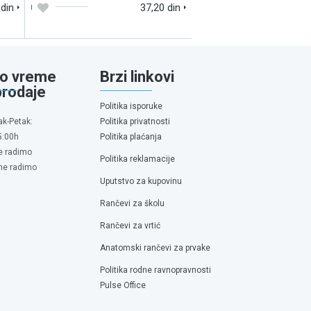
 din
37,20 din
o vreme
Brzi linkovi
prodaje
Politika isporuke
ak-Petak:
Politika privatnosti
5:00h
Politika plaćanja
e radimo
Politika reklamacije
 ne radimo
Uputstvo za kupovinu
Rančevi za školu
Rančevi za vrtić
Anatomski rančevi za prvake
Politika rodne ravnopravnosti
Pulse Office