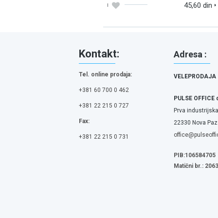
45,60 din
Kontakt:
Adresa :
Tel. online prodaja:
VELEPRODAJA
+381 60 700 0 462
PULSE OFFICE 
+381 22 215 0 727
Prva industrijska
Fax:
22330 Nova Pazo
office@pulseoffi
+381 22 215 0 731
PIB:106584705
Matični br.: 20