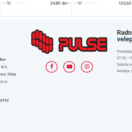
34,80 din
165,60
Radn
vele
Ponedelj
07:00 - 1
doo
Subota:n
 br.5,
Nedelja:
va, Srbija
ce.rs
636793