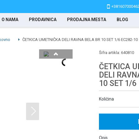
+38160700046
O NAMA
PRODAVNICA
PRODAJNA MESTA
BLOG
ikovno
ČETKICA UMETNIČKA DELI RAVNA BELA BR 10 SET 1/6 EC282-10
Šifra artikla:
640810
ČETKICA 
DELI RAVN
10 SET 1/6
Količina
Opis