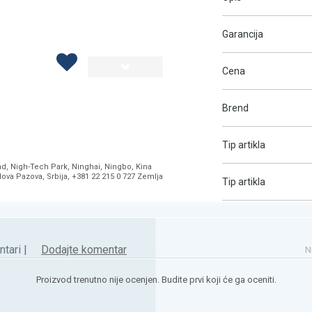
Garancija
Cena
Brend
Tip artikla
ad, Nigh-Tech Park, Ninghai, Ningbo, Kina
Nova Pazova, Srbija, +381 22 215 0 727 Zemlja
Tip artikla
tari |
Dodajte komentar
N
Proizvod trenutno nije ocenjen. Budite prvi koji će ga oceniti.