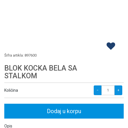
Šifra artikla:
897600
BLOK KOCKA BELA SA
STALKOM
Količina
−
+
Dodaj u korpu
Opis