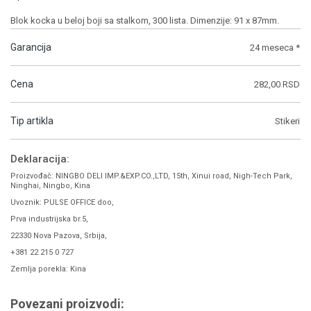
Blok kocka u beloj boji sa stalkom, 300 lista. Dimenzije: 91 x 87mm.
Garancija
24 meseca *
Cena
282,00 RSD
Tip artikla
Stikeri
Deklaracija:
Proizvođač: NINGBO DELI IMP.&EXP.CO.,LTD, 15th, Xinui road, Nigh-Tech Park,
Ninghai, Ningbo, Kina
Uvoznik: PULSE OFFICE doo,
Prva industrijska br.5,
22330 Nova Pazova, Srbija,
+381 22 215 0 727
Zemlja porekla: Kina
Povezani proizvodi: