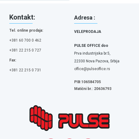
Kontakt:
Adresa :
Tel. online prodaja:
VELEPRODAJA
+381 60 700 0 462
PULSE OFFICE doo
+381 22 215 0 727
Prva industrijska br.5,
Fax:
22330 Nova Pazova, Srbija
office@pulseoffice.rs
+381 22 215 0 731
PIB:106584705
Matični br.: 20636793