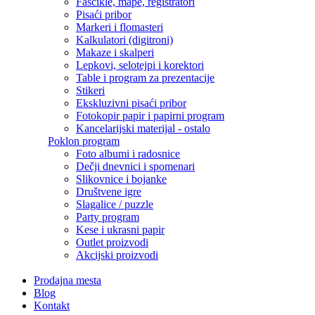
Fascikle, mape, registratori
Pisaći pribor
Markeri i flomasteri
Kalkulatori (digitroni)
Makaze i skalperi
Lepkovi, selotejpi i korektori
Table i program za prezentacije
Stikeri
Ekskluzivni pisaći pribor
Fotokopir papir i papirni program
Kancelarijski materijal - ostalo
Poklon program
Foto albumi i radosnice
Dečji dnevnici i spomenari
Slikovnice i bojanke
Društvene igre
Slagalice / puzzle
Party program
Kese i ukrasni papir
Outlet proizvodi
Akcijski proizvodi
Prodajna mesta
Blog
Kontakt