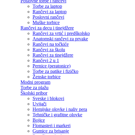
Poslovne torbe i rančevi
Torbe za laptop
Rančevi za laptop
Poslovni rančevi
Muške torbice
Rančevi za decu i tinejdžere
Rančevi za vrtić i predškolsko
Anatomski rančevi za prvake
Rančevi na točkiće
Rančevi za školu
Rančevi za tinejdžere
Rančevi 2 u 1
Pernice (peratonice)
Torbe za patike i fizičko
Ženske torbice
Modni program
Torbe za plažu
Školski pribor
Sveske i blokovi
Uvijači
Hemijske olovke i naliv pera
Tehničke i grafitne olovke
Bojice
Flomasteri i markeri
Gumice za brisanje