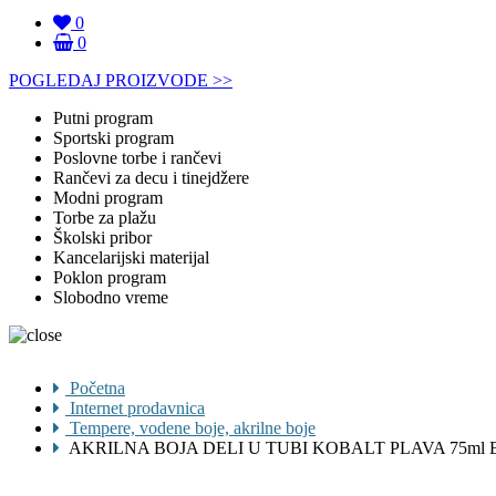
0
0
POGLEDAJ PROIZVODE >>
Putni program
Sportski program
Poslovne torbe i rančevi
Rančevi za decu i tinejdžere
Modni program
Torbe za plažu
Školski pribor
Kancelarijski materijal
Poklon program
Slobodno vreme
Početna
Internet prodavnica
Tempere, vodene boje, akrilne boje
AKRILNA BOJA DELI U TUBI KOBALT PLAVA 75ml 