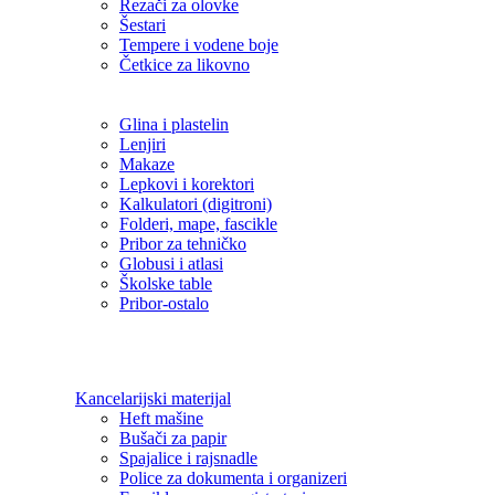
Rezači za olovke
Šestari
Tempere i vodene boje
Četkice za likovno
Glina i plastelin
Lenjiri
Makaze
Lepkovi i korektori
Kalkulatori (digitroni)
Folderi, mape, fascikle
Pribor za tehničko
Globusi i atlasi
Školske table
Pribor-ostalo
Kancelarijski materijal
Heft mašine
Bušači za papir
Spajalice i rajsnadle
Police za dokumenta i organizeri