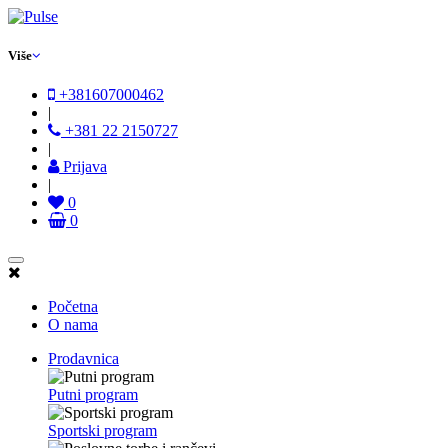
Više
+381607000462
|
+381 22 2150727
|
Prijava
|
0
0
Početna
O nama
Prodavnica
Putni program
Sportski program