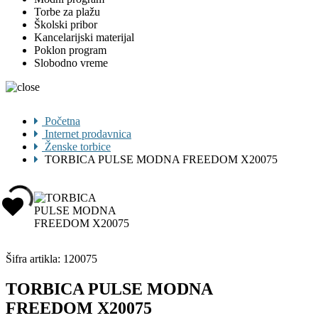
Torbe za plažu
Školski pribor
Kancelarijski materijal
Poklon program
Slobodno vreme
Početna
Internet prodavnica
Ženske torbice
TORBICA PULSE MODNA FREEDOM X20075
Šifra artikla:
120075
TORBICA PULSE MODNA
FREEDOM X20075