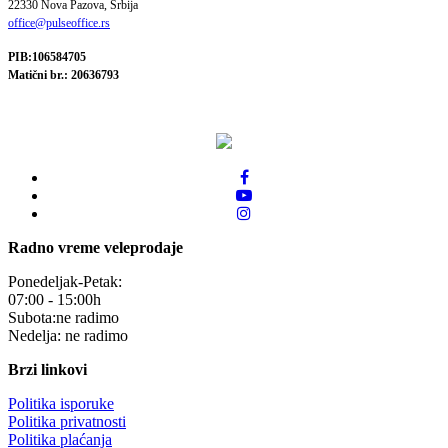
22330 Nova Pazova, Srbija
office@pulseoffice.rs
PIB:106584705
Matični br.: 20636793
Radno vreme veleprodaje
Ponedeljak-Petak:
07:00 - 15:00h
Subota:ne radimo
Nedelja: ne radimo
Brzi linkovi
Politika isporuke
Politika privatnosti
Politika plaćanja