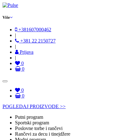
Više
+381607000462
|
+381 22 2150727
|
Prijava
|
0
0
0
0
POGLEDAJ PROIZVODE >>
Putni program
Sportski program
Poslovne torbe i rančevi
Rančevi za decu i tinejdžere
Modni program