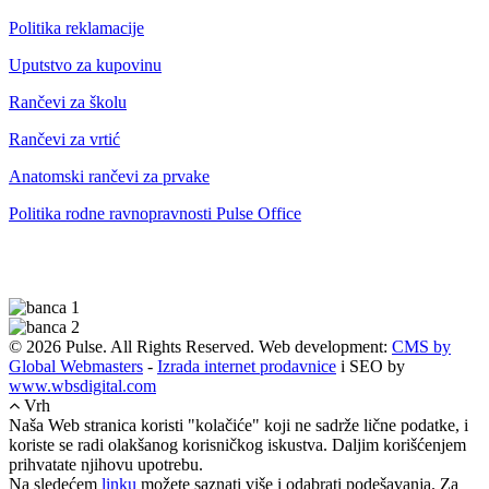
Politika reklamacije
Uputstvo za kupovinu
Rančevi za školu
Rančevi za vrtić
Anatomski rančevi za prvake
Politika rodne ravnopravnosti Pulse Office
© 2026 Pulse. All Rights Reserved. Web development:
CMS by
Global Webmasters
-
Izrada internet prodavnice
i SEO by
www.wbsdigital.com
Vrh
Naša Web stranica koristi "kolačiće" koji ne sadrže lične podatke, i
koriste se radi olakšanog korisničkog iskustva. Daljim korišćenjem
prihvatate njihovu upotrebu.
Na sledećem
linku
možete saznati više i odabrati podešavanja. Za