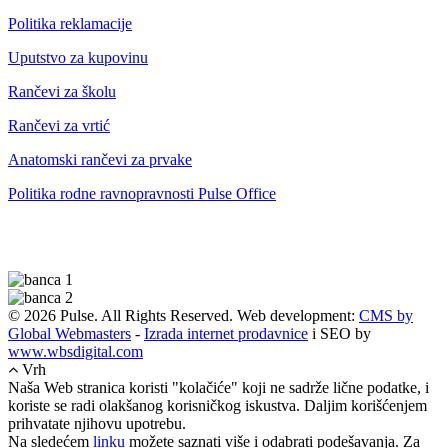
Politika reklamacije
Uputstvo za kupovinu
Rančevi za školu
Rančevi za vrtić
Anatomski rančevi za prvake
Politika rodne ravnopravnosti Pulse Office
© 2026 Pulse. All Rights Reserved. Web development:
CMS by
Global Webmasters
-
Izrada internet prodavnice
i SEO by
www.wbsdigital.com
Vrh
Naša Web stranica koristi "kolačiće" koji ne sadrže lične podatke, i
koriste se radi olakšanog korisničkog iskustva. Daljim korišćenjem
prihvatate njihovu upotrebu.
Na sledećem
linku
možete saznati više i odabrati podešavanja. Za