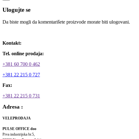
Ulogujte se
Da biste mogli da komentarišete proizvode morate biti ulogovani.
Ulogujte se / Registrujte se
Kontakt:
Tel. online prodaja:
+381 60 700 0 462
+381 22 215 0 727
Fax:
+381 22 215 0 731
Adresa :
VELEPRODAJA
PULSE OFFICE doo
Prva industrijska br.5,