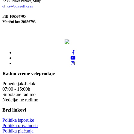
22330 Nova Pazova, Srbija
office@pulseoffice.rs
PIB:106584705
Matični br.: 20636793
Radno vreme veleprodaje
Ponedeljak-Petak:
07:00 - 15:00h
Subota:ne radimo
Nedelja: ne radimo
Brzi linkovi
Politika isporuke
Politika privatnosti
Politika plaćanja