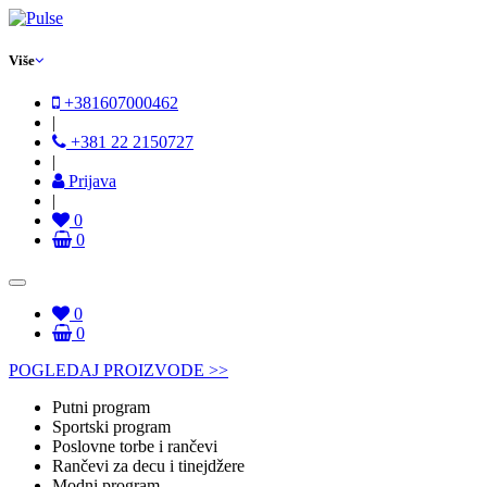
Više
+381607000462
|
+381 22 2150727
|
Prijava
|
0
0
0
0
POGLEDAJ PROIZVODE >>
Putni program
Sportski program
Poslovne torbe i rančevi
Rančevi za decu i tinejdžere
Modni program