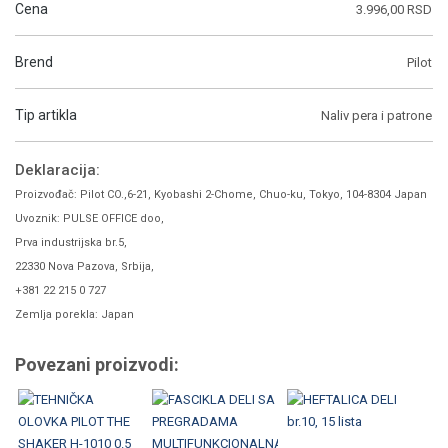
Cena
3.996,00 RSD
Brend
Pilot
Tip artikla
Naliv pera i patrone
Deklaracija:
Proizvođač: Pilot CO.,6-21, Kyobashi 2-Chome, Chuo-ku, Tokyo, 104-8304 Japan
Uvoznik: PULSE OFFICE doo,
Prva industrijska br.5,
22330 Nova Pazova, Srbija,
+381 22 215 0 727
Zemlja porekla: Japan
Povezani proizvodi: