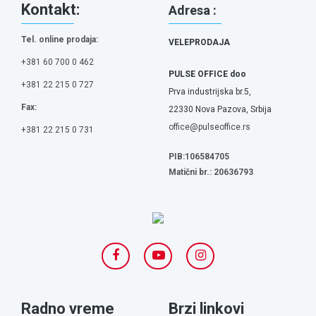
Kontakt:
Adresa :
Tel. online prodaja:
VELEPRODAJA
+381 60 700 0 462
PULSE OFFICE doo
+381 22 215 0 727
Prva industrijska br.5,
Fax:
22330 Nova Pazova, Srbija
office@pulseoffice.rs
+381 22 215 0 731
PIB:106584705
Matični br.: 20636793
Radno vreme
Brzi linkovi