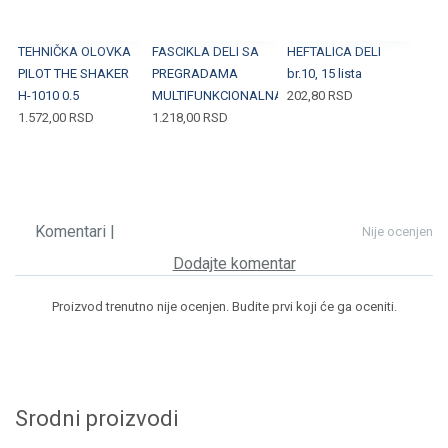
TEHNIČKA OLOVKA
FASCIKLA DELI SA
HEFTALICA DELI
PILOT THE SHAKER
PREGRADAMA
br.10, 15 lista
H-1010 0.5
MULTIFUNKCIONALNA
202,80
RSD
1.572,00
RSD
1.218,00
RSD
Komentari |
Nije ocenjen
Dodajte komentar
Proizvod trenutno nije ocenjen. Budite prvi koji će ga oceniti.
Srodni proizvodi