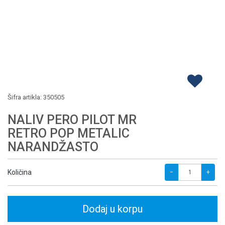
Šifra artikla:
350505
NALIV PERO PILOT MR
RETRO POP METALIC
NARANDŽASTO
Količina
−
+
Dodaj u korpu