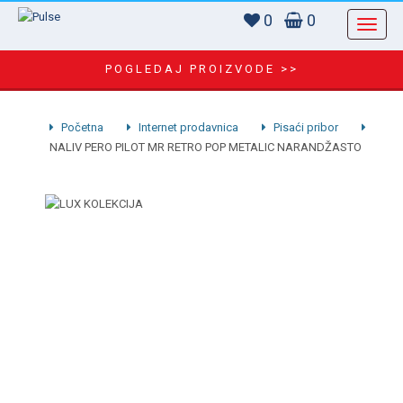
0
0
POGLEDAJ PROIZVODE >>
Početna
Internet prodavnica
Pisaći pribor
NALIV PERO PILOT MR RETRO POP METALIC NARANDŽASTO