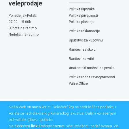
veleprodaje
Politika isporuke
Ponedeljak-Petak:
Politika privatnosti
07:00 - 15:00h
Politika plaćanja
Subota:ne radimo
Politika reklamacije
Nedelja: ne radimo
Uputstvo za kupovinu
Rančevi za školu
Rančevi za vrtić
Anatomski rančevi za prvake
Politika rodne ravnopravnosti
Pulse Office
Naša Web stranica koristi "kolačiće" koji ne sadrže lične podatke, i
koriste se radi olakšanog korisničkog iskustva. Daljim korišćenjem
prihvatate njihovu upotrebu.
Na sledećem
linku
možete saznati više i odabrati podešavanja. Za