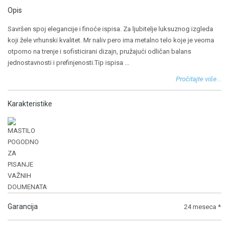
Opis
Savršen spoj elegancije i finoće ispisa. Za ljubitelje luksuznog izgleda
koji žele vrhunski kvalitet. Mr naliv pero ima metalno telo koje je veoma
otporno na trenje i sofisticirani dizajn, pružajući odličan balans
jednostavnosti i prefinjenosti.Tip ispisa
...
Pročitajte više...
Karakteristike
Garancija
24 meseca *