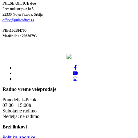
PULSE OFFICE doo
Prva industrijska br.5,
22330 Nova Pazova, Srbija
office@pulseoffice.rs
PIB:106584705
Matični br.: 20636793
Radno vreme veleprodaje
Ponedeljak-Petak:
07:00 - 15:00h
Subota:ne radimo
Nedelja: ne radimo
Brzi linkovi
Politika isporuke