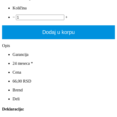
Količina
−
+
Dodaj u korpu
Opis
Garancija
24 meseca *
Cena
66,00 RSD
Brend
Deli
Deklaracija: