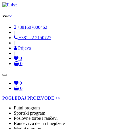
Više
+381607000462
|
+381 22 2150727
|
Prijava
|
0
0
0
0
POGLEDAJ PROIZVODE >>
Putni program
Sportski program
Poslovne torbe i rančevi
Rančevi za decu i tinejdžere
Modni program