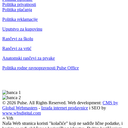
Politika privatnosti
Politika plaćanja
Politika reklamacije
Uputstvo za kupovinu
Rančevi za školu
Rančevi za vrtić
Anatomski rančevi za prvake
Politika rodne ravnopravnosti Pulse Office
© 2026 Pulse. All Rights Reserved. Web development:
CMS by
Global Webmasters
-
Izrada internet prodavnice
i SEO by
www.wbsdigital.com
Vrh
Naša Web stranica koristi "kolačiće" koji ne sadrže lične podatke, i