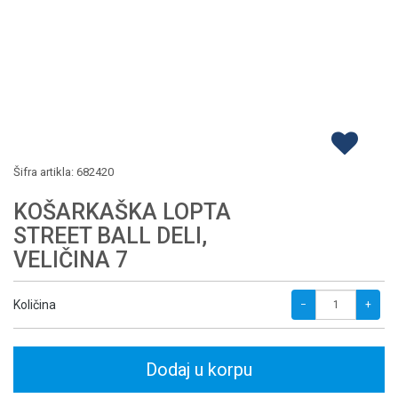
Šifra artikla:
682420
KOŠARKAŠKA LOPTA
STREET BALL DELI,
VELIČINA 7
Količina
−
+
Dodaj u korpu