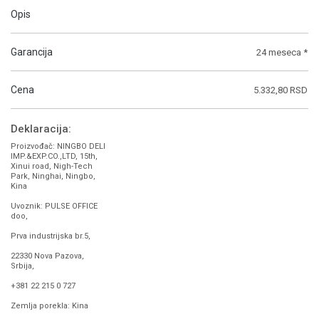
Opis
Garancija
24 meseca *
Cena
5.332,80 RSD
Deklaracija:
Proizvođač: NINGBO DELI
IMP.&EXP.CO.,LTD, 15th,
Xinui road, Nigh-Tech
Park, Ninghai, Ningbo,
Kina
Uvoznik: PULSE OFFICE
doo,
Prva industrijska br.5,
22330 Nova Pazova,
Srbija,
+381 22 215 0 727
Zemlja porekla: Kina