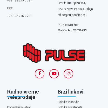
+381 22 215 0 727
Prva industrijska br.5,
Fax:
22330 Nova Pazova, Srbija
office@pulseoffice.rs
+381 22 215 0 731
PIB:106584705
Matični br.: 20636793
Radno vreme
Brzi linkovi
veleprodaje
Politika isporuke
Ponedeljak-Petak:
Politika privatnosti