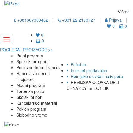
Više
+381607000462
|
+381 22 2150727
|
Prijava
|
0
0
0
0
POGLEDAJ PROIZVODE >>
Putni program
Sportski program
Početna
Poslovne torbe i rančevi
Internet prodavnica
Rančevi za decu i
Hemijske olovke i naliv pera
tinejdžere
HEMIJSKA OLOVKA DELI
Modni program
CRNA 0.7mm EQ1-BK
Torbe za plažu
Školski pribor
Kancelarijski materijal
Poklon program
Slobodno vreme