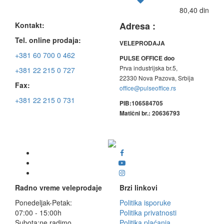
80,40 din
Adresa :
Kontakt:
Tel. online prodaja:
VELEPRODAJA
+381 60 700 0 462
PULSE OFFICE doo
Prva industrijska br.5,
+381 22 215 0 727
22330 Nova Pazova, Srbija
Fax:
office@pulseoffice.rs
+381 22 215 0 731
PIB:106584705
Matični br.: 20636793
Radno vreme veleprodaje
Brzi linkovi
Ponedeljak-Petak:
Politika isporuke
07:00 - 15:00h
Politika privatnosti
Subota:ne radimo
Politika plaćanja