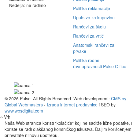
Nedelja: ne radimo
Politika reklamacije
Uputstvo za kupovinu
Rančevi za školu
Rančevi za vrtić
Anatomski rančevi za
prvake
Politika rodne
ravnopravnosti Pulse Office
© 2026 Pulse. All Rights Reserved. Web development:
CMS by
Global Webmasters
-
Izrada internet prodavnice
i SEO by
www.wbsdigital.com
Vrh
Naša Web stranica koristi "kolačiće" koji ne sadrže lične podatke, i
koriste se radi olakšanog korisničkog iskustva. Daljim korišćenjem
prihvatate njihovu upotrebu.