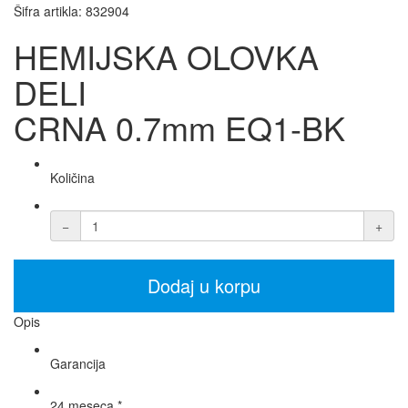
Šifra artikla:
832904
HEMIJSKA OLOVKA
DELI
CRNA 0.7mm EQ1-BK
Količina
−
+
Dodaj u korpu
Opis
Garancija
24 meseca *